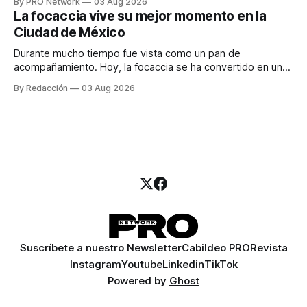
By PRO Network
03 Aug 2026
para los textos, alguien que supiera de publicidad digital
La focaccia vive su mejor momento en la
para encontrar prospectos, un vendedor para atender
Ciudad de México
llamadas y mensajes, y —con suerte— una persona
Durante mucho tiempo fue vista como un pan de
acompañamiento. Hoy, la focaccia se ha convertido en uno
de los platillos favoritos de quienes buscan cocina
By Redacción
03 Aug 2026
artesanal, ingredientes de calidad y experiencias que
invitan a compartir alrededor de la mesa. Durante mucho
tiempo, hablar de cocina italiana era siempre de
Suscríbete a nuestro Newsletter
Cabildeo PRO
Revista
Instagram
Youtube
Linkedin
TikTok
Powered by
Ghost