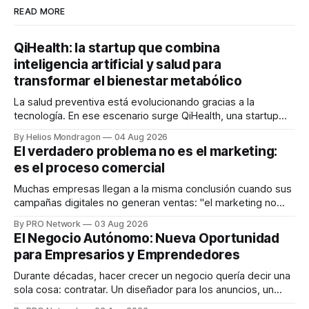
READ MORE
QiHealth: la startup que combina
inteligencia artificial y salud para
transformar el bienestar metabólico
La salud preventiva está evolucionando gracias a la
tecnología. En ese escenario surge QiHealth, una startup
que desarrolla un ecosistema digital capaz de integrar
By Helios Mondragon
04 Aug 2026
dispositivos inteligentes, inteligencia artificial y monitoreo
El verdadero problema no es el marketing:
en tiempo real para ayudar a las personas a tomar mejores
es el proceso comercial
decisiones sobre su salud metabólica. Su propuesta busca
responder
Muchas empresas llegan a la misma conclusión cuando sus
campañas digitales no generan ventas: "el marketing no
funciona". Sin embargo, para Marcelo Gutiérrez, CEO de
By PRO Network
03 Aug 2026
INTERIUS, el problema suele estar en otro lugar. Durante
El Negocio Autónomo: Nueva Oportunidad
una entrevista para el podcast SER PRO, el especialista en
para Empresarios y Emprendedores
marketing digital explicó que
Durante décadas, hacer crecer un negocio quería decir una
sola cosa: contratar. Un diseñador para los anuncios, un
especialista en marketing para las campañas, un copywriter