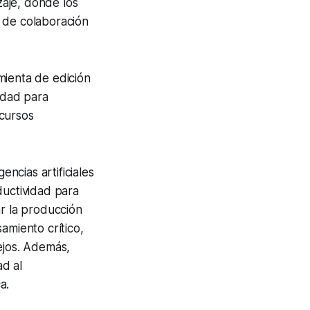
aje, donde los
 de colaboración
mienta de edición
idad para
ecursos
ncias artificiales
uctividad para
ar la producción
amiento crítico,
ejos. Además,
d al
a.