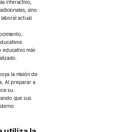
s interactivo,
adicionales, sino
laboral actual.
ocimiento,
educativos
no educativo más
alizado.
poya la misión de
. Al preparar a
ece su
urando que sus
oderno
utiliza la