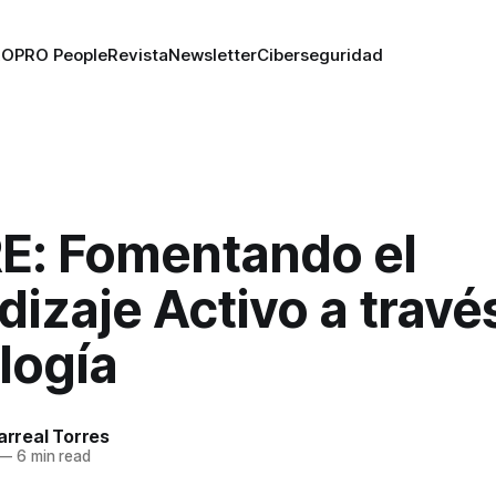
RO
PRO People
Revista
Newsletter
Ciberseguridad
E: Fomentando el
izaje Activo a través
logía
larreal Torres
—
6 min read