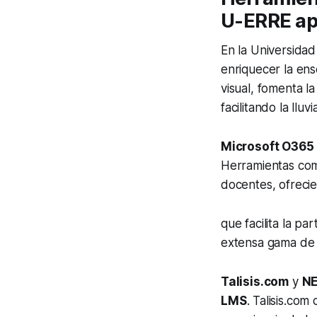
U-ERRE apo
En la Universida
enriquecer la ens
visual, fomenta la
facilitando la llu
Microsoft O365
Herramientas com
docentes, ofreci
que facilita la p
extensa gama de 
Talisis.com
y
N
LMS
. Talisis.co