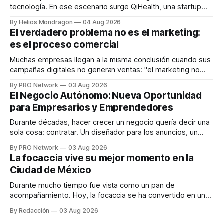
tecnología. En ese escenario surge QiHealth, una startup
que desarrolla un ecosistema digital capaz de integrar
By Helios Mondragon
04 Aug 2026
dispositivos inteligentes, inteligencia artificial y monitoreo
El verdadero problema no es el marketing:
en tiempo real para ayudar a las personas a tomar mejores
es el proceso comercial
decisiones sobre su salud metabólica. Su propuesta busca
responder
Muchas empresas llegan a la misma conclusión cuando sus
campañas digitales no generan ventas: "el marketing no
funciona". Sin embargo, para Marcelo Gutiérrez, CEO de
By PRO Network
03 Aug 2026
INTERIUS, el problema suele estar en otro lugar. Durante
El Negocio Autónomo: Nueva Oportunidad
una entrevista para el podcast SER PRO, el especialista en
para Empresarios y Emprendedores
marketing digital explicó que
Durante décadas, hacer crecer un negocio quería decir una
sola cosa: contratar. Un diseñador para los anuncios, un
especialista en marketing para las campañas, un copywriter
By PRO Network
03 Aug 2026
para los textos, alguien que supiera de publicidad digital
La focaccia vive su mejor momento en la
para encontrar prospectos, un vendedor para atender
Ciudad de México
llamadas y mensajes, y —con suerte— una persona
Durante mucho tiempo fue vista como un pan de
acompañamiento. Hoy, la focaccia se ha convertido en uno
de los platillos favoritos de quienes buscan cocina
By Redacción
03 Aug 2026
artesanal, ingredientes de calidad y experiencias que