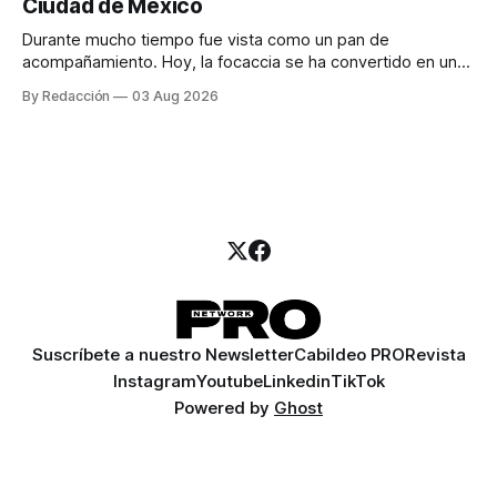
Ciudad de México
llamadas y mensajes, y —con suerte— una persona
Durante mucho tiempo fue vista como un pan de
acompañamiento. Hoy, la focaccia se ha convertido en uno
de los platillos favoritos de quienes buscan cocina
By Redacción
03 Aug 2026
artesanal, ingredientes de calidad y experiencias que
invitan a compartir alrededor de la mesa. Durante mucho
tiempo, hablar de cocina italiana era siempre de
Suscríbete a nuestro Newsletter
Cabildeo PRO
Revista
Instagram
Youtube
Linkedin
TikTok
Powered by
Ghost