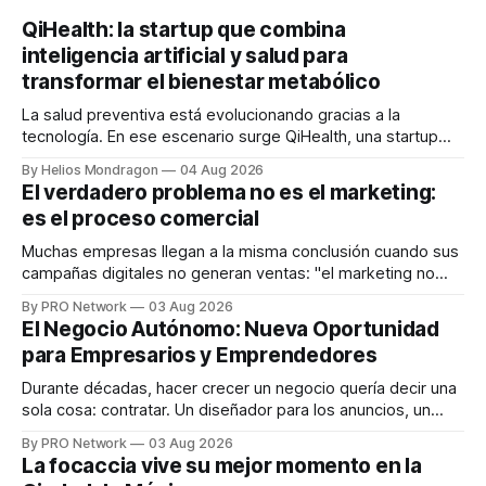
QiHealth: la startup que combina
inteligencia artificial y salud para
transformar el bienestar metabólico
La salud preventiva está evolucionando gracias a la
tecnología. En ese escenario surge QiHealth, una startup
que desarrolla un ecosistema digital capaz de integrar
By Helios Mondragon
04 Aug 2026
dispositivos inteligentes, inteligencia artificial y monitoreo
El verdadero problema no es el marketing:
en tiempo real para ayudar a las personas a tomar mejores
es el proceso comercial
decisiones sobre su salud metabólica. Su propuesta busca
responder
Muchas empresas llegan a la misma conclusión cuando sus
campañas digitales no generan ventas: "el marketing no
funciona". Sin embargo, para Marcelo Gutiérrez, CEO de
By PRO Network
03 Aug 2026
INTERIUS, el problema suele estar en otro lugar. Durante
El Negocio Autónomo: Nueva Oportunidad
una entrevista para el podcast SER PRO, el especialista en
para Empresarios y Emprendedores
marketing digital explicó que
Durante décadas, hacer crecer un negocio quería decir una
sola cosa: contratar. Un diseñador para los anuncios, un
especialista en marketing para las campañas, un copywriter
By PRO Network
03 Aug 2026
para los textos, alguien que supiera de publicidad digital
La focaccia vive su mejor momento en la
para encontrar prospectos, un vendedor para atender