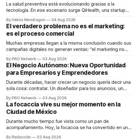
La salud preventiva está evolucionando gracias a la
tecnología. En ese escenario surge QiHealth, una startup
que desarrolla un ecosistema digital capaz de integrar
By Helios Mondragon
04 Aug 2026
dispositivos inteligentes, inteligencia artificial y monitoreo
El verdadero problema no es el marketing:
en tiempo real para ayudar a las personas a tomar mejores
es el proceso comercial
decisiones sobre su salud metabólica. Su propuesta busca
responder
Muchas empresas llegan a la misma conclusión cuando sus
campañas digitales no generan ventas: "el marketing no
funciona". Sin embargo, para Marcelo Gutiérrez, CEO de
By PRO Network
03 Aug 2026
INTERIUS, el problema suele estar en otro lugar. Durante
El Negocio Autónomo: Nueva Oportunidad
una entrevista para el podcast SER PRO, el especialista en
para Empresarios y Emprendedores
marketing digital explicó que
Durante décadas, hacer crecer un negocio quería decir una
sola cosa: contratar. Un diseñador para los anuncios, un
especialista en marketing para las campañas, un copywriter
By PRO Network
03 Aug 2026
para los textos, alguien que supiera de publicidad digital
La focaccia vive su mejor momento en la
para encontrar prospectos, un vendedor para atender
Ciudad de México
llamadas y mensajes, y —con suerte— una persona
Durante mucho tiempo fue vista como un pan de
acompañamiento. Hoy, la focaccia se ha convertido en uno
de los platillos favoritos de quienes buscan cocina
By Redacción
03 Aug 2026