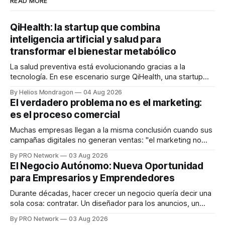
READ MORE
QiHealth: la startup que combina
inteligencia artificial y salud para
transformar el bienestar metabólico
La salud preventiva está evolucionando gracias a la
tecnología. En ese escenario surge QiHealth, una startup
que desarrolla un ecosistema digital capaz de integrar
By Helios Mondragon
04 Aug 2026
dispositivos inteligentes, inteligencia artificial y monitoreo
El verdadero problema no es el marketing:
en tiempo real para ayudar a las personas a tomar mejores
es el proceso comercial
decisiones sobre su salud metabólica. Su propuesta busca
responder
Muchas empresas llegan a la misma conclusión cuando sus
campañas digitales no generan ventas: "el marketing no
funciona". Sin embargo, para Marcelo Gutiérrez, CEO de
By PRO Network
03 Aug 2026
INTERIUS, el problema suele estar en otro lugar. Durante
El Negocio Autónomo: Nueva Oportunidad
una entrevista para el podcast SER PRO, el especialista en
para Empresarios y Emprendedores
marketing digital explicó que
Durante décadas, hacer crecer un negocio quería decir una
sola cosa: contratar. Un diseñador para los anuncios, un
especialista en marketing para las campañas, un copywriter
By PRO Network
03 Aug 2026
para los textos, alguien que supiera de publicidad digital