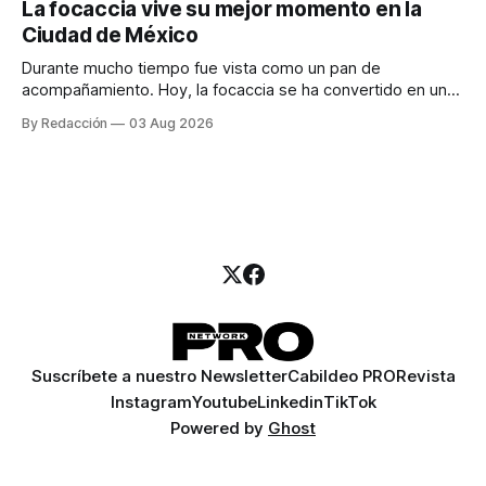
La focaccia vive su mejor momento en la
para encontrar prospectos, un vendedor para atender
Ciudad de México
llamadas y mensajes, y —con suerte— una persona
Durante mucho tiempo fue vista como un pan de
acompañamiento. Hoy, la focaccia se ha convertido en uno
de los platillos favoritos de quienes buscan cocina
By Redacción
03 Aug 2026
artesanal, ingredientes de calidad y experiencias que
invitan a compartir alrededor de la mesa. Durante mucho
tiempo, hablar de cocina italiana era siempre de
Suscríbete a nuestro Newsletter
Cabildeo PRO
Revista
Instagram
Youtube
Linkedin
TikTok
Powered by
Ghost