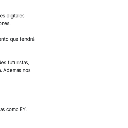
s digitales
ones.
vento que tendrá
des futuristas,
ia. Además nos
sas como EY,