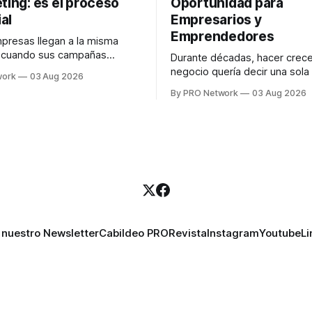
ting: es el proceso
Oportunidad para
al
Empresarios y
Emprendedores
resas llegan a la misma
n cuando sus campañas
Durante décadas, hacer crece
o generan ventas: "el
negocio quería decir una sola
work
03 Aug 2026
no funciona". Sin embargo,
contratar. Un diseñador para l
By PRO Network
03 Aug 2026
lo Gutiérrez, CEO de
anuncios, un especialista en 
el problema suele estar en
para las campañas, un copywr
los textos, alguien que supier
R PRO, el especialista en
publicidad digital para encontr
igital explicó que
prospectos, un vendedor par
llamadas y mensajes, y —co
una persona
 nuestro Newsletter
Cabildeo PRO
Revista
Instagram
Youtube
Li