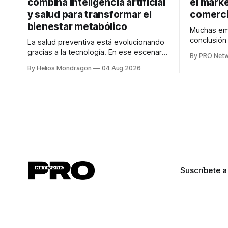
combina inteligencia artificial
el marke
y salud para transformar el
comerci
bienestar metabólico
Muchas emp
conclusió
La salud preventiva está evolucionando
digitales n
gracias a la tecnología. En ese escenario
By PRO Net
marketing 
surge QiHealth, una startup que
By Helios Mondragon
04 Aug 2026
para Marce
desarrolla un ecosistema digital capaz
INTERIUS, 
de integrar dispositivos inteligentes,
otro lugar. Durante una entrevista para el
inteligencia artificial y monitoreo en
podcast SE
tiempo real para ayudar a las personas a
marketing d
tomar mejores decisiones sobre su
salud metabólica. Su propuesta busca
responder
Suscríbete a