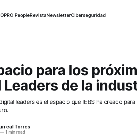
RO
PRO People
Revista
Newsletter
Ciberseguridad
pacio para los próxi
l Leaders de la indust
digital leaders es el espacio que IEBS ha creado para
uro.
larreal Torres
—
1 min read