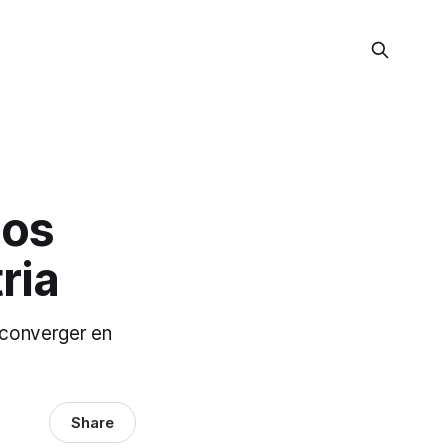
mos
ria
 converger en
Share