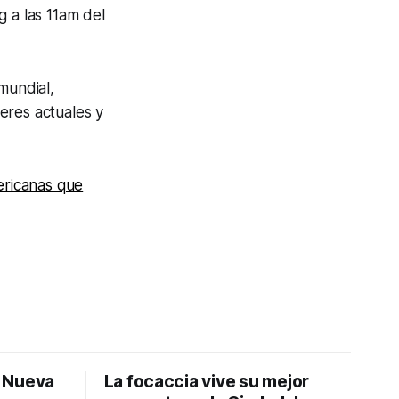
g
a las 11am del
mundial,
eres actuales y
mericanas que
: Nueva
La focaccia vive su mejor