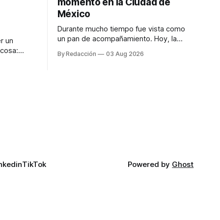
momento en la Ciudad de
México
Durante mucho tiempo fue vista como
un pan de acompañamiento. Hoy, la
r un
focaccia se ha convertido en uno de los
 cosa:
By Redacción
03 Aug 2026
platillos favoritos de quienes buscan
os
cocina artesanal, ingredientes de calidad
marketing
y experiencias que invitan a compartir
iter para
alrededor de la mesa. Durante mucho
a de
tiempo, hablar de cocina italiana era
ar
siempre de
a atender
n suerte—
nkedin
TikTok
Powered by
Ghost