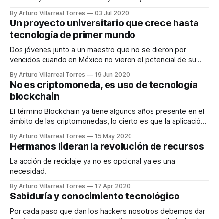
los inicios de su trayectoria laboral como Ingenieros
By Arturo Villarreal Torres
03 Jul 2020
Industriales. Ambos inmersos en el sector automovilístico,
Un proyecto universitario que crece hasta
uno en el área operativa y otro en el área comercial deciden
tecnología de primer mundo
emprender ofreciendo herramientas tecnológicas
Dos jóvenes junto a un maestro que no se dieron por
vencidos cuando en México no vieron el potencial de su
tecnología.
By Arturo Villarreal Torres
19 Jun 2020
No es criptomoneda, es uso de tecnología
blockchain
El término Blockchain ya tiene algunos años presente en el
ámbito de las criptomonedas, lo cierto es que la aplicación
de esta tecnología no se limita a eso.
By Arturo Villarreal Torres
15 May 2020
Hermanos lideran la revolución de recursos
La acción de reciclaje ya no es opcional ya es una
necesidad.
By Arturo Villarreal Torres
17 Apr 2020
Sabiduría y conocimiento tecnológico
Por cada paso que dan los hackers nosotros debemos dar