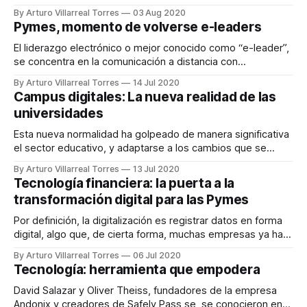
sistemas.
By Arturo Villarreal Torres
03 Aug 2020
Pymes, momento de volverse e-leaders
El liderazgo electrónico o mejor conocido como “e-leader”,
se concentra en la comunicación a distancia con
empleados, proveedores y clientes a través de la
By Arturo Villarreal Torres
14 Jul 2020
tecnología. El éxito para alcanzarlo radica en lograr
Campus digitales: La nueva realidad de las
combinar la tecnología de la información y la creatividad
universidades
para desarrollar e implementar s
Esta nueva normalidad ha golpeado de manera significativa
el sector educativo, y adaptarse a los cambios que se
vienen es algo fundamental.
By Arturo Villarreal Torres
13 Jul 2020
Tecnología financiera: la puerta a la
transformación digital para las Pymes
Por definición, la digitalización es registrar datos en forma
digital, algo que, de cierta forma, muchas empresas ya han
hecho al trabajar con equipos electrónicos. En cambio,
By Arturo Villarreal Torres
06 Jul 2020
hablar de transformación digital involucra el ADN de una
Tecnología: herramienta que empodera
empresa y sus procesos. Por ello, la transición para muchas
empresas ha implicado un
David Salazar y Oliver Theiss, fundadores de la empresa
Andonix y creadores de Safely Pass se, se conocieron en