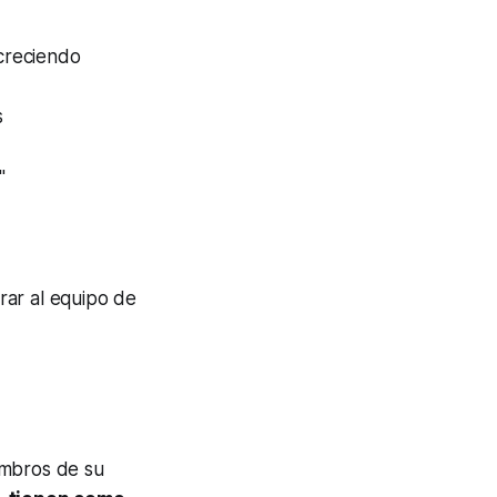
 creciendo
s
o"
rar al equipo de
embros de su