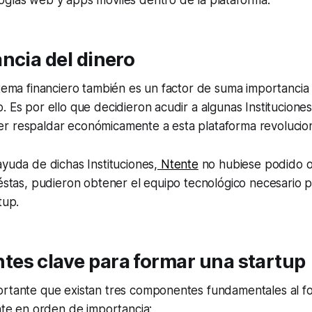
ogías web y apps móviles dentro de la plataforma.
ncia del dinero
 tema financiero también es un factor de suma importancia
. Es por ello que decidieron acudir a algunas Institucione
 respaldar económicamente a esta plataforma revolucionar
ayuda de dichas Instituciones,
Ntente
no hubiese podido 
 éstas, pudieron obtener el equipo tecnológico necesario 
tup.
es clave para formar una startup
ortante que existan tres componentes fundamentales al f
ente en orden de importancia: