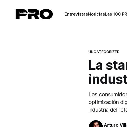
Entrevistas
Noticias
Las 100 P
UNCATEGORIZED
La sta
indust
Los consumidore
optimización dig
industria del reta
Arturo Vil