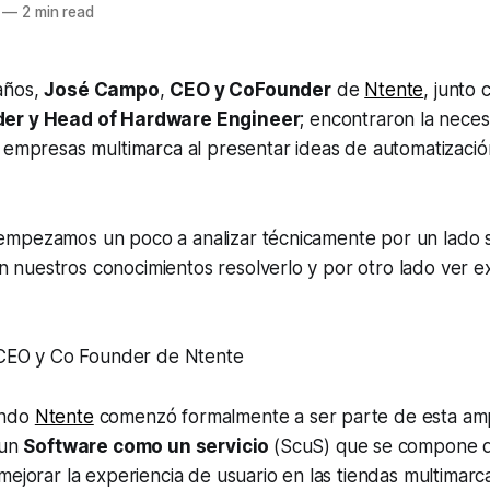
—
2 min read
años,
José Campo
,
CEO y CoFounder
de
Ntente
, junto
er y Head of Hardware Engineer
; encontraron la nece
 empresas multimarca al presentar ideas de automatizació
 empezamos un poco a analizar técnicamente por un lado si 
n nuestros conocimientos resolverlo y por otro lado ver 
CEO y Co Founder
de Ntente
ndo
Ntente
comenzó formalmente a ser parte de esta ampl
 un
Software como un servicio
(ScuS) que se compone d
mejorar la experiencia de usuario en las tiendas multimarc