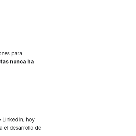
ones para
ctas nunca ha
de
LinkedIn
, hoy
 el desarrollo de