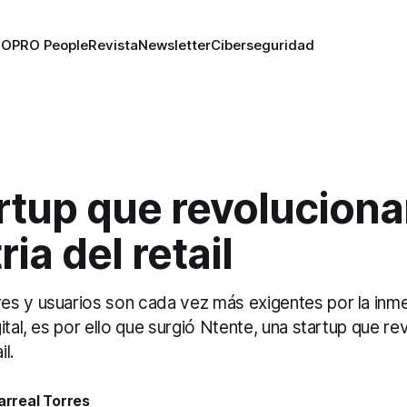
RO
PRO People
Revista
Newsletter
Ciberseguridad
rtup que revoluciona
ria del retail
s y usuarios son cada vez más exigentes por la inme
ital, es por ello que surgió Ntente, una startup que re
il.
larreal Torres