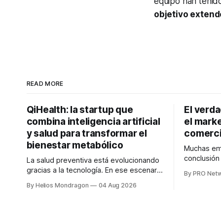
equipo han tenid
objetivo extend
READ MORE
QiHealth: la startup que
El verd
combina inteligencia artificial
el marke
y salud para transformar el
comerci
bienestar metabólico
Muchas emp
conclusió
La salud preventiva está evolucionando
digitales n
gracias a la tecnología. En ese escenario
By PRO Net
marketing 
surge QiHealth, una startup que
By Helios Mondragon
04 Aug 2026
para Marce
desarrolla un ecosistema digital capaz
INTERIUS, 
de integrar dispositivos inteligentes,
otro lugar. Durante una entrevista para el
inteligencia artificial y monitoreo en
podcast SE
tiempo real para ayudar a las personas a