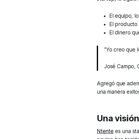
El equipo, l
El producto 
El dinero q
"Yo creo que l
José Campo, 
Agregó que ademá
una manera exito
Una visió
Ntente
es una sta