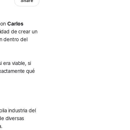
Share
 con
Carlos
sidad de crear un
n dentro del
era viable, si
exactamente qué
ia industria del
e diversas
a.