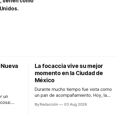
, tienen como
 Unidos.
: Nueva
La focaccia vive su mejor
momento en la Ciudad de
México
Durante mucho tiempo fue vista como
un pan de acompañamiento. Hoy, la
r un
focaccia se ha convertido en uno de los
 cosa:
By Redacción
03 Aug 2026
platillos favoritos de quienes buscan
os
cocina artesanal, ingredientes de calidad
marketing
y experiencias que invitan a compartir
iter para
alrededor de la mesa. Durante mucho
a de
tiempo, hablar de cocina italiana era
ar