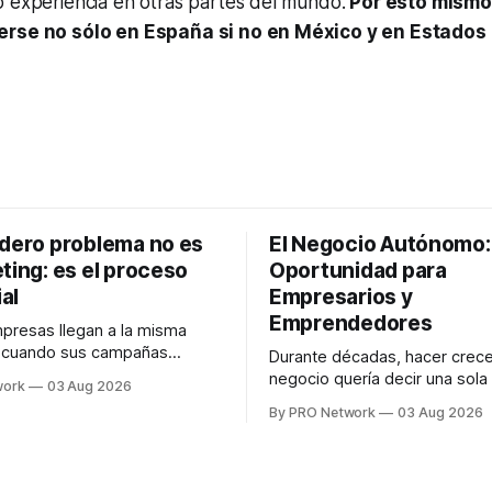
o experiencia en otras partes del mundo.
Por esto mismo
erse no sólo en España si no en México y en Estados
adero problema no es
El Negocio Autónomo
ting: es el proceso
Oportunidad para
al
Empresarios y
Emprendedores
resas llegan a la misma
n cuando sus campañas
Durante décadas, hacer crece
o generan ventas: "el
negocio quería decir una sola
work
03 Aug 2026
no funciona". Sin embargo,
contratar. Un diseñador para l
By PRO Network
03 Aug 2026
lo Gutiérrez, CEO de
anuncios, un especialista en 
el problema suele estar en
para las campañas, un copywr
los textos, alguien que supier
R PRO, el especialista en
publicidad digital para encontr