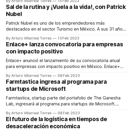
By Arturo Villarreal Torres
15 Feb 2023
Team incMty 2023 capacitará emprendedores para atender
Sal de la rutina y ¡Vuela a la vida!, con Patrick
problemáticas en sus proyectos. El programa busca el
Nubel
crecimiento de startups y scaleups tecnológicas,
impulsando el desarrollo
Patrick Nubel es uno de los emprendedores más
destacados en el sector Turismo en México. A sus 31 años
de edad, Patrick ha doblado esfuerzos para invitarnos a
By Arturo Villarreal Torres
13 Feb 2023
explorar cada rincón de nuestro país. Todo esto de la mano
Enlace+ lanza convocatoria para empresas
de Vuela a la vida, una plataforma que busca "viajas
con impacto positivo
Enlace+ anunció el lanzamiento de su convocatoria anual
para empresas con impacto positivo en México. Enlace+
busca a las y los emprendedores innovadores para
By Arturo Villarreal Torres
08 Feb 2023
impulsar la institucionalización de sus empresas. Podrán
Farmtastica ingresa al programa para
realizar su aplicación, antes del 31 de marzo y a través del
startups de Microsoft
sitio enlacee.org/convocatoria, quienes cumplan con
Farmtastica, startup parte del portafolio de The Ganesha
Lab, ingresará al programa para startups de Microsoft.
Farmtastica podrá colaborar con Microsoft para atender las
By Arturo Villarreal Torres
08 Feb 2023
necesidades digitales de la empresa. Así como apoyo para
El futuro de la logística en tiempos de
continuar con el desarrollo de la etapa en la que se
desaceleración económica
encuentran en este momento. La iniciativa