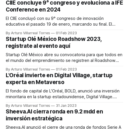
CIIE concluye 9° congreso y evoluciona a IFE
Instituto Mexicano para la Competitividad (IMCO), de todas
Conference en 2024
las mujeres en nuestro país, solo el 43.6%
El CIIE concluyó con su 9° congreso de innovación
educativa el pasado 19 de enero, marcando su final. El
último congreso del CIIE abrirá paso a su evolución para
By Arturo Villarreal Torres
01 Feb 2023
2024 a Institute for the Future of Education (IFE). Organizado
Startup Olé México Roadshow 2023,
por el Tecnológico de Monterrey, la reunión resultó ser un
registrate al evento aquí
éxito
Startup Olé México abre su convocatoria para que todos en
el mundo del emprendimiento se registren al Roadshow
2023. Startup Olé organiza su 5º Roadshow en formato
By Arturo Villarreal Torres
01 Feb 2023
digital, tras el éxito obtenido en las ediciones anteriores en
L'Oréal invierte en Digital Village, startup
el país. El Roadshow 2023 busca cumplir el objetivo de
experta en Metaverso
conectar México para
El fondo de capital de L'Oréal, BOLD, anunció una inversión
minoritaria en la startup estadounidense, Digital Village.
Digital Village se especializa en el mercado del Metaverso y
By Arturo Villarreal Torres
31 Jan 2023
los NFT'S, convirtiéndose en referente en materia. Su
Sheeva.AI cierra ronda en 9.2 mdd en
servicio corre a través de una plataforma Metaverse-As-A-
inversión estratégica
Service
Sheeva.AI anunció el cierre de una ronda de fondos Serie A