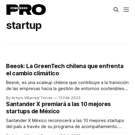
startup
Beeok: La GreenTech chilena que enfrenta
el cambio climático
Beeok, es una scaleup chilena que contribuye a la transición
de las empresas hacia la gestión de entornos sostenibles.
Beeok ha desarrollado una suite de soluciones tecnológicas
By Arturo Villarreal Torres
15 Feb 2023
que le permiten medir y gestionar la huella de carbono. Esto
Santander X premiará a las 10 mejores
a través de un Software as a Service (SaaS) alojado en la
startups de México
Santander X México reconocerá a las 10 mejores startups
del país a través de su programa de acompañamiento.
Durante 4 meses, Santander X México Training - Foundry