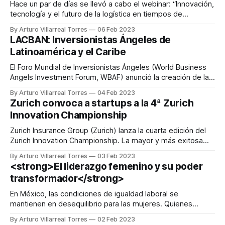
Hace un par de días se llevó a cabo el webinar: “Innovación,
tecnología y el futuro de la logística en tiempos de
desaceleración económica”, organizado por Solvento. En
By Arturo Villarreal Torres
06 Feb 2023
este se presentaron algunos de los temas más relevantes
LACBAN: Inversionistas Ángeles de
en el sector transporte para los próximos años. Durante el
Latinoamérica y el Caribe
evento participaron Pedro
El Foro Mundial de Inversionistas Ángeles (World Business
Angels Investment Forum, WBAF) anunció la creación de la
Asociación de Inversionistas Ángeles de Latinoamérica y el
By Arturo Villarreal Torres
04 Feb 2023
Caribe, LACBAN. Los fundadores de esta asociación
Zurich convoca a startups a la 4ª Zurich
provienen de diversos países de la región tales como
Innovation Championship
Brasil, Chile, Costa Rica, Ecuador, Guyana, Jamaica, México,
Panamá,
Zurich Insurance Group (Zurich) lanza la cuarta edición del
Zurich Innovation Championship. La mayor y más exitosa
competencia global de innovación abierta a startups del
By Arturo Villarreal Torres
03 Feb 2023
sector de seguros. Zurich invita a las startups a participar
<strong>El liderazgo femenino y su poder
por la oportunidad de colaborar en soluciones adaptadas: *
transformador</strong>
Las necesidades de los clientes * La industria
En México, las condiciones de igualdad laboral se
mantienen en desequilibrio para las mujeres. Quienes
deben doblar esfuerzos para garantizar su permanencia en
By Arturo Villarreal Torres
02 Feb 2023
una empresa y alcanzar un puesto de liderazgo. Según el