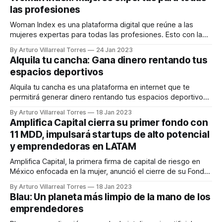
de Internet MX se ha convertido en referente para el
las profesiones
desarrollo
Woman Index es una plataforma digital que reúne a las
mujeres expertas para todas las profesiones. Esto con la
finalidad de visibilizar su talento y conectarlas con distintas
By Arturo Villarreal Torres
24 Jan 2023
oportunidades de trabajo acorde a sus habilidades. Woman
Alquila tu cancha: Gana dinero rentando tus
Index surge como una voz más que se une a la lucha por
espacios deportivos
acortar
Alquila tu cancha es una plataforma en internet que te
permitirá generar dinero rentando tus espacios deportivos.
Alquila tu cancha tiene la misión de impulsar y fomentar la
By Arturo Villarreal Torres
18 Jan 2023
práctica de los deportes a las nuevas generaciones. Todo
Amplifica Capital cierra su primer fondo con
mediante un directorio que posee varios espacios
11 MDD, impulsará startups de alto potencial
disponibles para hacer alguna de las
y emprendedoras en LATAM
Amplifica Capital, la primera firma de capital de riesgo en
México enfocada en la mujer, anunció el cierre de su Fondo I
por 11 millones de dólares, recursos que se destinarán a
By Arturo Villarreal Torres
18 Jan 2023
impulsar empresas tecnológicas lideradas por mujeres en
Blau: Un planeta más limpio de la mano de los
América Latina y fortalecer su posición como el lugar de
emprendedores
referencia