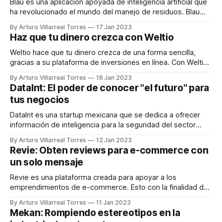
Blau es una aplicación apoyada de inteligencia artificial que
ha revolucionado el mundo del manejo de residuos. Blau
fue creada para automatizar los procesos de operación y
By Arturo Villarreal Torres
17 Jan 2023
logística, de empresas recolectoras de basura, residuos y
Haz que tu dinero crezca con Weltio
reciclaje. Con la intención de crear tecnología para hacer del
mundo un lugar mejor, desde
Weltio hace que tu dinero crezca de una forma sencilla,
gracias a su plataforma de inversiones en línea. Con Weltio
puedes invertir en activos de Estados Unidos desde
By Arturo Villarreal Torres
16 Jan 2023
México, con la oportunidad de abrir tu propia cuenta
DataInt: El poder de conocer "el futuro" para
multidivisas. Todo esto a través de la aplicación para
tus negocios
teléfonos inteligentes que puedes
DataInt es una startup mexicana que se dedica a ofrecer
información de inteligencia para la seguridad del sector
público y privado. Todo esto, de la mano de tecnología que
By Arturo Villarreal Torres
12 Jan 2023
el equipo de ingenieros de DataInt, ha desarrollado en los
Revie: Obten reviews para e-commerce con
últimos años. Gracias al análisis y visualización de datos a
un solo mensaje
través
Revie es una plataforma creada para apoyar a los
emprendimientos de e-commerce. Esto con la finalidad de
aumentar los Reviews de los productos que ofrecen. Revie
By Arturo Villarreal Torres
11 Jan 2023
no se limita a pequeñas o grandes empresas, por lo que
Mekan: Rompiendo estereotipos en la
puedes hacer uso de sus servicios sí apenas van iniciando,