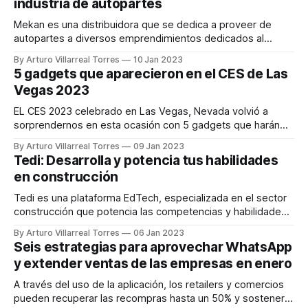
industria de autopartes
o si
Mekan es una distribuidora que se dedica a proveer de
autopartes a diversos emprendimientos dedicados al
sector del servicio automotriz. Sin embargo, Mekan va más
By Arturo Villarreal Torres
10 Jan 2023
allá de su servicio, pues es un emprendimiento liderado por
5 gadgets que aparecieron en el CES de Las
mujeres que busca romper con los estereotipos de esta
Vegas 2023
industria. Alejandra y Carolina, creadoras de
EL CES 2023 celebrado en Las Vegas, Nevada volvió a
sorprendernos en esta ocasión con 5 gadgets que harán
de la rutina de tu día a día mucho más fácil. Cabe mencionar
By Arturo Villarreal Torres
09 Jan 2023
que dos de los cinco gadgets que estamos por presentarte
Tedi: Desarrolla y potencia tus habilidades
en el siguiente listado, fueron condecorados con el
en construcción
Tedi es una plataforma EdTech, especializada en el sector
construcción que potencia las competencias y habilidades
de los profesionales. Esto a través de programas de
By Arturo Villarreal Torres
06 Jan 2023
capacitación, con profesionales expertos y certificados por
Seis estrategias para aprovechar WhatsApp
empresas e instituciones internacionales. Tedi ofrece
y extender ventas de las empresas en enero
capacitaciones online síncronas y asíncronas de alto
impacto, orientadas a mejorar las
A través del uso de la aplicación, los retailers y comercios
pueden recuperar las recompras hasta un 50% y sostener