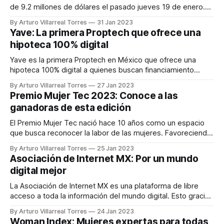
de 9.2 millones de dólares el pasado jueves 19 de enero.
Encabezada por inversores estratégicos de Reynolds &
By Arturo Villarreal Torres
31 Jan 2023
Reynolds Co., con fondos adicionales de Poppe + Potthoff
Yave: La primera Proptech que ofrece una
Capital GmbH y Pegasus Tech Venture. Sheeva.AI ofrece un
hipoteca 100% digital
servicio
Yave es la primera Proptech en México que ofrece una
hipoteca 100% digital a quienes buscan financiamiento
inmobiliario. Con un interés hipotecario que ronda entre el 9
By Arturo Villarreal Torres
27 Jan 2023
y 11 porciento, la plataforma ha ganado terreno en los
Premio Mujer Tec 2023: Conoce a las
últimos años. El objetivo de Yave es ofrecer un servicio
ganadoras de esta edición
flexible y personalizado
El Premio Mujer Tec nació hace 10 años como un espacio
que busca reconocer la labor de las mujeres. Favoreciendo
la equidad de género a través de la dignificación y el
By Arturo Villarreal Torres
25 Jan 2023
impulso de las mujeres en la sociedad. Del mismo modo,
Asociación de Internet MX: Por un mundo
visibiliza el talento, liderazgo y aportaciones de mujeres
digital mejor
extraordinarias
La Asociación de Internet MX es una plataforma de libre
acceso a toda la información del mundo digital. Esto gracias
a la afiliación de distintas empresas para colaborar en
By Arturo Villarreal Torres
24 Jan 2023
temas que inciden en la industria del internet. La Asociación
Woman Index: Mujeres expertas para todas