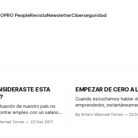
RO
PRO People
Revista
Newsletter
Ciberseguridad
NSIDERASTE ESTA
EMPEZAR DE CERO A 
?
Cuando escuchamos hablar d
emprendedor, instantáneame
ituación de nuestro país no
viene a la mente un millennial
contrar empleo con un salario
By Arturo Villarreal Torres
22 D
brillan por su energía, están l
ctorio y/o iniciar un negocio sin
larreal Torres
22 Dec 2017
ideas y que tienen todo para i
nvertir cantidades
negocio sin más riesgo que el
s de dinero; sin embargo, se
invertido. En muchos casos n
ractiva y rentable