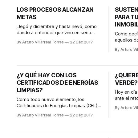
profesionistas que tomaron los distintos
oportunid
LOS PROCESOS ALCANZAN
SUSTEN
escenarios del INC compartieron su
trabajar y 
METAS
PARA T
visión del futuro y discutieron sobre
invirtiend
cómo potencializar
INMOBIL
Llegó y diciembre y hasta nevó, como
dando a entender que vino en serio
Como decía
aunque fuera por unos días. Pero
aquellos d
By Arturo Villarreal Torres
22 Dec 2017
pasando el 25 y el recalentado, se
preocupart
By Arturo Vil
acercan las fechas para hacernos las
en día”. Es
preguntas serias del año: ¿Que
mayor atenc
alcanzamos este 2017? ¿Bajamos esos
lo más imp
10 kilos propuestos? ¿Tachamos correr
Tierra. N
¿Y QUÉ HAY CON LOS
¿QUIER
un maratón
sobre el c
CERTIFICADOS DE ENERGÍAS
VERDE?
LIMPIAS?
Hoy en día
ante el ret
Como todo nuevo elemento, los
de sus hab
Certificados de Energías Limpias (CEL)
By Arturo Vil
mecanismos
han generado diversas dudas al sector
By Arturo Villarreal Torres
22 Dec 2017
problema a
empresarial, algunas de las cuales se
aquéllas. 
pretenden aclarar a continuación: ¿Qué
residentes
son? Títulos emitidos por la Comisión
oportunida
Reguladora de Energía, que amparan la