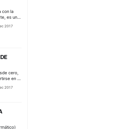
 con la
te, es una
cción de
ec 2017
antiza
 uno de los
ece a lo
rno? Ofrece
 DE
sde cero,
tirse en el
 Unidos.
ec 2017
 una
a su
unas cosa
s 10 reglas
A
rmático)