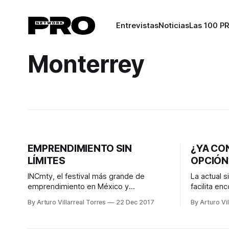
Entrevistas
Noticias
Las 100 P
Monterrey
EMPRENDIMIENTO SIN
¿YA CO
LÍMITES
OPCIÓN
INCmty, el festival más grande de
La actual s
emprendimiento en México y
facilita en
Latinoamérica, llevó a cabo su quinta
fijo satisfa
By Arturo Villarreal Torres
22 Dec 2017
By Arturo Vil
edición este noviembre pasado. El tema
tener que i
principal fue “pensamiento exponencial”,
importante
por lo que los expositores y
abre una at