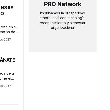
PRO Network
ficativas;
ENSAS
NO
Impulsamos la prosperidad
empresarial con tecnología,
reconocimiento y bienestar
 reto en el
organizacional
eación de
uación del
ec 2017
 no-
ocidos
ales o in
GÁNATE
ervicios
mada de un
tomé el
opuesta de
ec 2017
esto. Lo
omprarle
aba de
. Entonces,