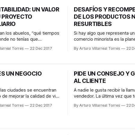
obligaciones económicas signi
ad para personas que desean
TABILIDAD: UN VALOR
DESAFÍOS Y RECOMP
están en una
desarrollarse para sí mismos
U PROYECTO
DE LOS PRODUCTOS 
o solamente su
IARIO
RESURTIBLES
n los abuelos, “qué tiempos
Si hay algo que representa un
onde no tenías que
comercio minorista es la plan
e por tantas cosas como hoy
la compra, distribución y eval
larreal Torres
22 Dec 2017
By Arturo Villarreal Torres
22 D
tos cambios te llevan a poner
desempeño de los productos
ión en tu salud, tu entorno y,
resurtibles (NR), también con
ortante, cómo cuidar nuestra
como no catalogados, tempor
umerosas veces escuchamos
and out. En un negocio de venta a
ES UN NEGOCIO
PIDE UN CONSEJO Y 
ambio climático y de cómo
detalle, como lo son los autos
AL CLIENTE
 las ciudades se encuentran
A nadie le gusta recibir la lla
o de mejorar la calidad de vida
vendedor. La última vez que 
itantes a través de
teléfono para escuchar la pr
larreal Torres
22 Dec 2017
By Arturo Villarreal Torres
22 D
 que aporten soluciones al
uno, me sentí incómodo y mol
mbiental que se vive en
último que quería hacer era c
Ante dicho reto, las empresas
algo a ese extraño que acab
 en México tienen la
hacer que perdiera mi tiempo
d de llevar a cabo un
si las