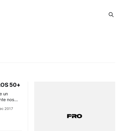
LOS 50+
e un
nte nos
, esos que
ec 2017
lenos de
niciar un
 capital
o tienen