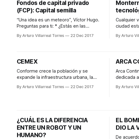
Fondos de capital privado
Monterr
producción de un monto determinado
(FCP): Capital semilla
tecnoló
de energía eléctrica a partir de
“Una idea es un meteoro”, Víctor Hugo.
Cualquier 
Preguntas para ti: * ¿Estás en las
ciudad est
primeras etapas de tu negocio? ¡Eres un
Monterrey 
By Arturo Villarreal Torres
22 Dec 2017
By Arturo Vil
startup! * ¿Tienes una idea demasiado
innovación
riesgosa para la banca comercial y
de México 
tampoco te permite acceder a la
ingreso per
colocación de deuda o capital en el
similar al 
CEMEX
ARCA C
mercado de valores? * ¿No tienes aún
posiciona 
Conforme crece la población y se
Arca Conti
expande la infraestructura urbana, la
dedicada a 
construcción de ciudades sostenibles
venta de b
By Arturo Villarreal Torres
22 Dec 2017
By Arturo Vil
se convierte, al mismo tiempo, en un
marcas pr
reto y en una prioridad. Como empresa
Company, 
global, CEMEX tiene un impacto real a
bajo las m
través de sus servicios y soluciones
Inalecsa e
innovadoras, por lo que ser un negocio
Estados Un
¿CUÁL ES LA DIFERENCIA
EL BOM
responsable
Coca-Cola
ENTRE UN ROBOT Y UN
DIO LA
HUMANO?
De acuerdo