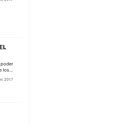
s hasta
s del XXI
aciones,
ómo se dan
o ampliar
EL
 poder
e los
s días me
ec 2017
 el libro
:
ur Earnings
bara
 las
lega el