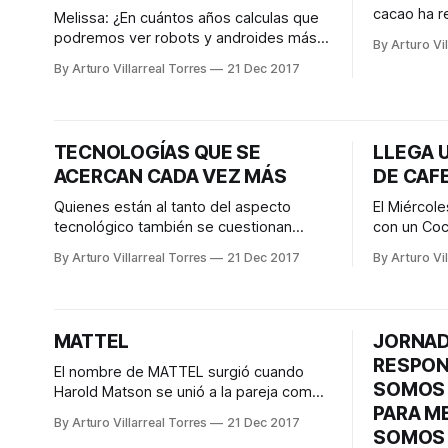
cacao ha r
Melissa: ¿En cuántos años calculas que
sagrado pa
podremos ver robots y androides más
By Arturo Vil
antepasado
accesibles dentro del mercado? Hiroshi:
By Arturo Villarreal Torres
21 Dec 2017
más precia
Hemos introducido dos tipos: el primero
estos gran
que son pequeños robots que puedes
Cortés com
adquirir en tiendas de electrónica en
tiempo des
Japón pues son un producto comercial.
TECNOLOGÍAS QUE SE
LLEGA 
para poste
Los otros son androides que también
ACERCAN CADA VEZ MÁS
DE CAF
puedes comprar, sin
Quienes están al tanto del aspecto
El Miércol
tecnológico también se cuestionan
con un Coc
cuáles serán esos avances importantes
y la apert
By Arturo Villarreal Torres
21 Dec 2017
By Arturo Vil
que veremos durante el siguiente año.
Centrito Va
Sin duda, no dejan de sorprendernos
Pedro. Ambientado con música estilo
con la cantidad de nuevas tecnologías
trova por p
en todos los campos, sobre todo en lo
drinks de 
MATTEL
JORNAD
digital. A continuación, le compartimos
combinado
RESPON
algunas de las tendencias
El nombre de MATTEL surgió cuando
SOMOS 
Harold Matson se unió a la pareja como
PARA M
socio del negocio. Su apodo siempre
By Arturo Villarreal Torres
21 Dec 2017
fue Matt, ya que hacía referencia a su
SOMOS