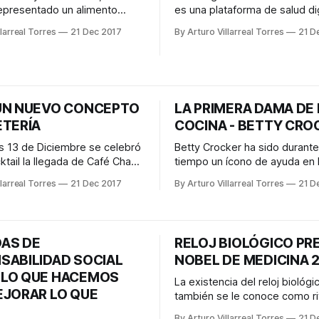
epresentado un alimento
es una plataforma de salud di
ra todos nuestros
integra varios servicios ofrec
larreal Torres
21 Dec 2017
By Arturo Villarreal Torres
21 D
s y considerado uno de los
sector salud. Fue lanzado co
dos regalos. Algunos de
de expediente clínico electró
os fueron otorgados a Hernán
agenda electrónica para la ca
o ofrenda de paz, quien
información en bases de dato
pués lo introdujo en España,
“Evolucionamos constantemen
UN NUEVO CONCEPTO
LA PRIMERA DAMA DE 
riormente darlo a conocer
intención de convertirnos en 
ETERÍA
herramienta
COCINA - BETTY CRO
es 13 de Diciembre se celebró
Betty Crocker ha sido durant
ktail la llegada de Café Chac
tiempo un ícono de ayuda en l
ura de su Coffe Shop en
así como de las tradiciones fa
larreal Torres
21 Dec 2017
By Arturo Villarreal Torres
21 D
lle, en el municipio de San
con sus recetas y enseñanza
hacer platillos paso a paso. Surgió en
arte del cantante Chilly, con
1921, gracias a una promoció
ginebra, mezcal y champagne
Medalla de Oro, una línea de 
AS DE
RELOJ BIOLÓGICO PR
s con
Washburn Crosby que
SABILIDAD SOCIAL
NOBEL DE MEDICINA 
LO QUE HACEMOS
La existencia del reloj biológi
EJORAR LO QUE
también se le conoce como r
circadianos, es notoria desde
By Arturo Villarreal Torres
21 D