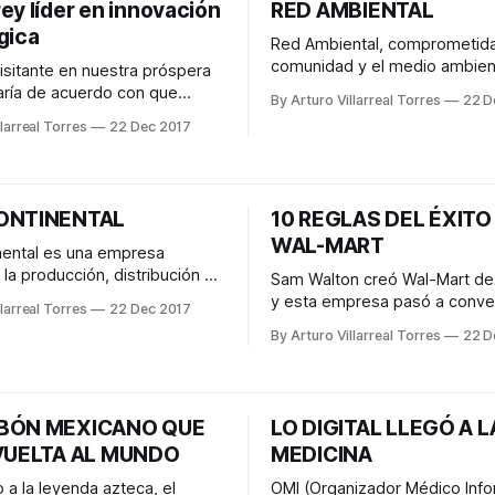
ey líder en innovación
RED AMBIENTAL
gica
Red Ambiental, comprometida
comunidad y el medio ambien
visitante en nuestra próspera
empresa dedicada a la recole
aría de acuerdo con que
By Arturo Villarreal Torres
22 D
residuos sólidos urbanos. Gar
es una ciudad líder en
larreal Torres
22 Dec 2017
calidad y experiencia en cada
 tecnológica y de negocios
servicios y proyectos que ofr
y America Latina. Con el
largo del país. ¿De qué forma ayudan a
 cápita más alto del país,
la comunidad o ento
de Berlín y Seúl, Monterrey se
ONTINENTAL
10 REGLAS DEL ÉXITO
hacia la próxima década como
WAL-MART
nental es una empresa
la producción, distribución y
Sam Walton creó Wal-Mart de
ebidas no alcohólicas de las
y esta empresa pasó a conver
larreal Torres
22 Dec 2017
opiedad de The Coca-Cola
mayor empleador de Estados
By Arturo Villarreal Torres
22 D
así como botanas saladas
Durante su vida, fue más bien
arcas Bokados en México,
persona reservada en cuanto 
n Ecuador y Wise en los
privacidad. Sin embargo, alg
idos. En su franquicia de
ha compartido, entre ellas su
BÓN MEXICANO QUE
LO DIGITAL LLEGÓ A L
para los negocios. Lamentablemente
 VUELTA AL MUNDO
MEDICINA
este
 a la leyenda azteca, el
OMI (Organizador Médico Info