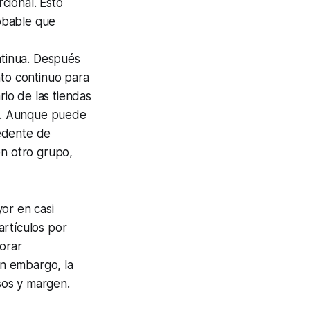
cional. Esto
robable que
ntinua. Después
nto continuo para
rio de las tiendas
os. Aunque puede
edente de
en otro grupo,
or en casi
artículos por
jorar
n embargo, la
sos y margen.