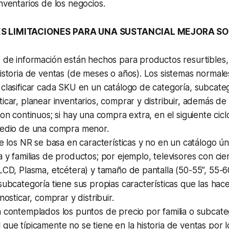
inventarios de los negocios.
ES LIMITACIONES PARA UNA SUSTANCIAL MEJORA SO
 de información están hechos para productos resurtibles,
istoria de ventas (de meses o años). Los sistemas normal
clasificar cada SKU en un catálogo de categoría, subcatego
icar, planear inventarios, comprar y distribuir, además de
son continuos; si hay una compra extra, en el siguiente cic
medio de una compra menor.
de los NR se basa en características y no en un catálogo ú
 y familias de productos; por ejemplo, televisores con cie
LCD, Plasma, etcétera) y tamaño de pantalla (50-55”, 55-6
subcategoría tiene sus propias características que las hac
nosticar, comprar y distribuir.
 contemplados los puntos de precio por familia o subcateg
que típicamente no se tiene en la historia de ventas por 