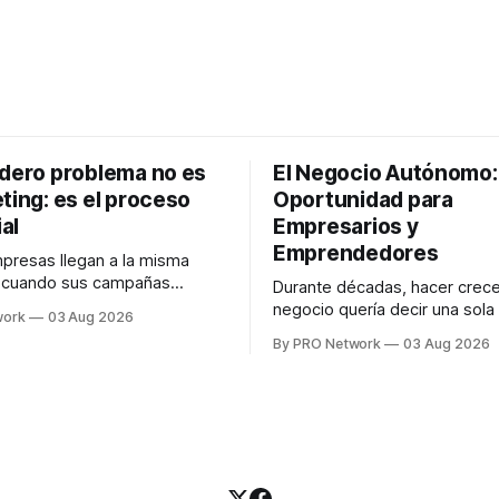
adero problema no es
El Negocio Autónomo
ting: es el proceso
Oportunidad para
al
Empresarios y
Emprendedores
resas llegan a la misma
n cuando sus campañas
Durante décadas, hacer crece
o generan ventas: "el
negocio quería decir una sola
work
03 Aug 2026
no funciona". Sin embargo,
contratar. Un diseñador para l
By PRO Network
03 Aug 2026
lo Gutiérrez, CEO de
anuncios, un especialista en 
el problema suele estar en
para las campañas, un copywr
los textos, alguien que supier
R PRO, el especialista en
publicidad digital para encontr
igital explicó que
prospectos, un vendedor par
llamadas y mensajes, y —co
una persona