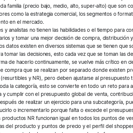
da familia (precio bajo, medio, alto, super-alto) que son 
res como la estrategia comercial, los segmentos o format
ento en el mercado.
y analistas no tienen las habilidades o el tiempo para co
rios y tomar una mejor decisión de compra, distribución 
Los datos existen en diversos sistemas que se tienen que so
ra tomar las decisiones, esto cada vez que se toman las d
rma de hacerlo continuamente, se vuelve más crítico en ci
de compra que se realizan por separado donde existen p
(resurtibles y NR), pero deben ajustarse al presupuesto t
da la categoría, esto se convierte en todo un reto para a
 y cumplir con el presupuesto global de venta, contribuc
Después de realizar un ejercicio para una subcategoría, p
cirlo o incrementarlo porque falta o excede el presupues
 productos NR funcionan igual en todos los puntos de ven
cas del producto y puntos de precio y el perfil del shopper