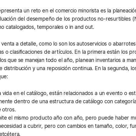
epresenta un reto en el comercio minorista es la planeaci
aluación del desempeño de los productos no-resurtibles (
o catalogados, temporales o
in and out
.
venta a detalle, como lo son los autoservicios o abarrote
s o clasificaciones de artículos. En la primera están los p
llos que se manejan todo el año, planean inventarios a ma
e distribución y una reposición continua. En la segunda, l
que:
 vida en el catálogo, están relacionados a un evento o est
mente dentro de una estructura de catálogo con categoría
e otros.
pite el mismo producto año con año, pero puede haber mu
necesidad a cubrir, pero con cambios en tamaño, color, fu
 etcétera.