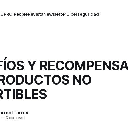
RO
PRO People
Revista
Newsletter
Ciberseguridad
FÍOS Y RECOMPENSA
PRODUCTOS NO
RTIBLES
larreal Torres
—
3 min read