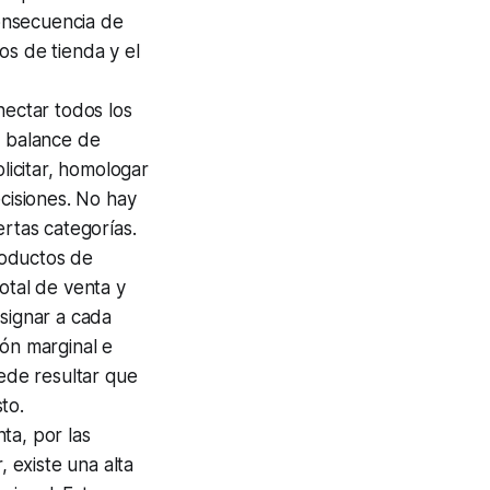
consecuencia de
os de tienda y el
nectar todos los
y balance de
licitar, homologar
ecisiones. No hay
ertas categorías.
roductos de
otal de venta y
signar a cada
ión marginal e
uede resultar que
to.
ta, por las
, existe una alta