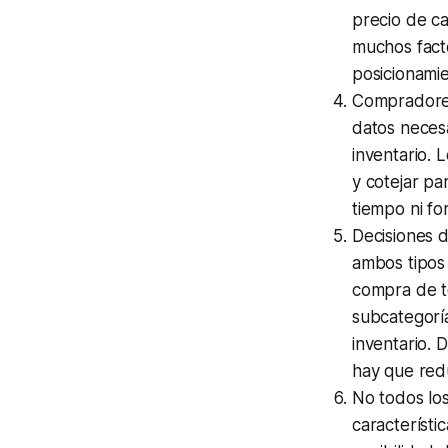
precio de ca
muchos facto
posicionami
Compradores 
datos necesa
inventario. 
y cotejar pa
tiempo ni fo
Decisiones 
ambos tipos 
compra de to
subcategoría
inventario. 
hay que redu
No todos los
característi