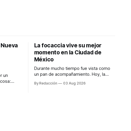
: Nueva
La focaccia vive su mejor
momento en la Ciudad de
México
Durante mucho tiempo fue vista como
un pan de acompañamiento. Hoy, la
r un
focaccia se ha convertido en uno de los
 cosa:
By Redacción
03 Aug 2026
platillos favoritos de quienes buscan
os
cocina artesanal, ingredientes de calidad
marketing
y experiencias que invitan a compartir
iter para
alrededor de la mesa. Durante mucho
a de
tiempo, hablar de cocina italiana era
ar
siempre de
a atender
n suerte—