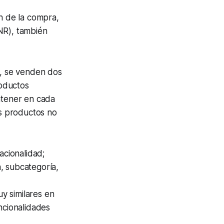
ón de la compra,
NR), también
s, se venden dos
roductos
ntener en cada
os productos no
acionalidad;
, subcategoría,
y similares en
ncionalidades