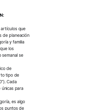
N:
 artículos que
es de planeación
ría y familia
 que los
lo semanal se
nico de
rto tipo de
0”). Cada
e únicas para
oría, es algo
los puntos de