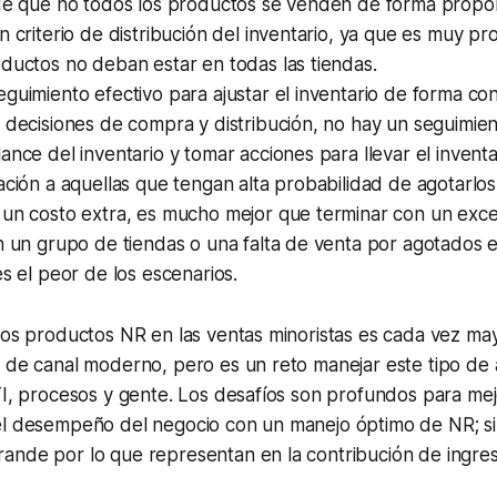
 de que no todos los productos se venden de forma propor
n criterio de distribución del inventario, ya que es muy p
ductos no deban estar en todas las tiendas.
guimiento efectivo para ajustar el inventario de forma co
 decisiones de compra y distribución, no hay un seguimie
ance del inventario y tomar acciones para llevar el inventa
ación a aquellas que tengan alta probabilidad de agotarl
 un costo extra, es mucho mejor que terminar con un exc
n un grupo de tiendas o una falta de venta por agotados 
es el peor de los escenarios.
los productos NR en las ventas minoristas es cada vez may
 de canal moderno, pero es un reto manejar este tipo de 
TI, procesos y gente. Los desafíos son profundos para me
el desempeño del negocio con un manejo óptimo de NR; si
ande por lo que representan en la contribución de ingre