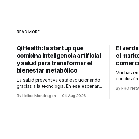
READ MORE
QiHealth: la startup que
El verd
combina inteligencia artificial
el marke
y salud para transformar el
comerci
bienestar metabólico
Muchas emp
conclusió
La salud preventiva está evolucionando
digitales n
gracias a la tecnología. En ese escenario
By PRO Net
marketing 
surge QiHealth, una startup que
By Helios Mondragon
04 Aug 2026
para Marce
desarrolla un ecosistema digital capaz
INTERIUS, 
de integrar dispositivos inteligentes,
otro lugar. Durante una entrevista para el
inteligencia artificial y monitoreo en
podcast SE
tiempo real para ayudar a las personas a
marketing d
tomar mejores decisiones sobre su
salud metabólica. Su propuesta busca
responder