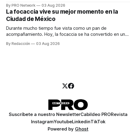
especialista en marketing para las campañas, un copywriter
By PRO Network
03 Aug 2026
para los textos, alguien que supiera de publicidad digital
La focaccia vive su mejor momento en la
para encontrar prospectos, un vendedor para atender
Ciudad de México
llamadas y mensajes, y —con suerte— una persona
Durante mucho tiempo fue vista como un pan de
acompañamiento. Hoy, la focaccia se ha convertido en uno
de los platillos favoritos de quienes buscan cocina
By Redacción
03 Aug 2026
artesanal, ingredientes de calidad y experiencias que
invitan a compartir alrededor de la mesa. Durante mucho
tiempo, hablar de cocina italiana era siempre de
Suscríbete a nuestro Newsletter
Cabildeo PRO
Revista
Instagram
Youtube
Linkedin
TikTok
Powered by
Ghost