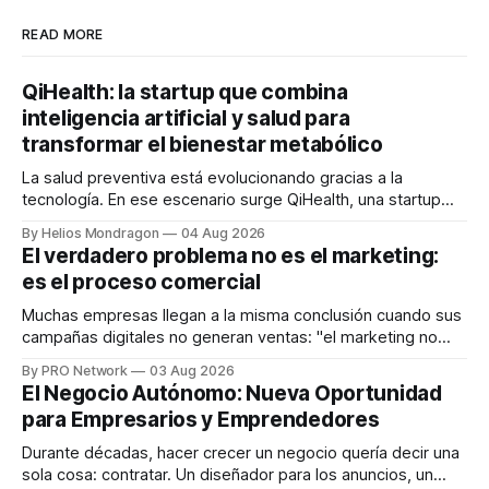
READ MORE
QiHealth: la startup que combina
inteligencia artificial y salud para
transformar el bienestar metabólico
La salud preventiva está evolucionando gracias a la
tecnología. En ese escenario surge QiHealth, una startup
que desarrolla un ecosistema digital capaz de integrar
By Helios Mondragon
04 Aug 2026
dispositivos inteligentes, inteligencia artificial y monitoreo
El verdadero problema no es el marketing:
en tiempo real para ayudar a las personas a tomar mejores
es el proceso comercial
decisiones sobre su salud metabólica. Su propuesta busca
responder
Muchas empresas llegan a la misma conclusión cuando sus
campañas digitales no generan ventas: "el marketing no
funciona". Sin embargo, para Marcelo Gutiérrez, CEO de
By PRO Network
03 Aug 2026
INTERIUS, el problema suele estar en otro lugar. Durante
El Negocio Autónomo: Nueva Oportunidad
una entrevista para el podcast SER PRO, el especialista en
para Empresarios y Emprendedores
marketing digital explicó que
Durante décadas, hacer crecer un negocio quería decir una
sola cosa: contratar. Un diseñador para los anuncios, un