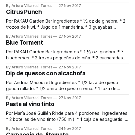
temperatura ambiente. * 1 ½ tazas de azúcar mascabado. *
By Arturo Villarreal Torres
27 Nov 2017
2 huevos (grandes). * 2 cucharaditas de vainilla líquida. * ½
Citrus Punch
cucharadita de sal. * ½ cucharadita de royal. * 1 ½ tazas de
harina. * 1 ½ tazas de chispas de chocolate semi-amargo. *
Por RAKAU Garden Bar Ingredientes * ½ oz de ginebra. * 2
2 tazas
trozos de kiwi. * Jugo de 1 mandarina. * 3 guayabas
rebanadas. * 200 ml. de jugo de manzana natural.
By Arturo Villarreal Torres
27 Nov 2017
Preparación 1. Verter en un vaso coctelero el kiwi, la
Blue Torment
guayaba y la ginebra. 2. Macerar con un poco de azúcar
agregando el jugo
Por RAKAU Garden Bar Ingredientes * 1 ½ oz. ginebra. * 7
blueberries. * 2 trozos pequeños de piña. * 2 cucharadas
de azúcar. * 1 oz. de licor curazao azul. Preparación 1.
By Arturo Villarreal Torres
27 Nov 2017
Macerar en un vaso coctelero la piña y las blueberries,
Dip de quesos con alcachofa
agregándole el azúcar. 2. Después de macerar verter la
ginebra, el licor del
Por Andrea Macouzet Ingredientes * 1/2 taza de queso
gouda rallado. * 1/2 barra de queso crema. * 1 taza de
queso parmesano rallado. * 3 cucharadas de mayonesa. * 1
By Arturo Villarreal Torres
27 Nov 2017
cucharada de crema. * 1 lata de corazones de alcachofa. *
Pasta al vino tinto
Vinagre de jalapeño. * Sal al gusto. Procedimiento 1. Licuar
media taza de queso
Por María José Guillén Rinde para 4 porciones. Ingredientes
* 2 botellas de vino tinto (750 ml). * 1 caja de espaguetis. *
4 dientes de ajo, finamente picados. * 1 betabel finamente
By Arturo Villarreal Torres
24 Nov 2017
rallado. * Pizca de nuez moscada. * 1 bolsa de espinaca
Carpaccio de Jitomate