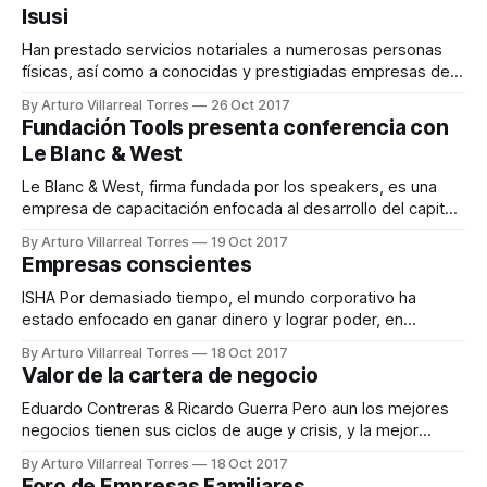
amigable con el medio ambiente, pues además de contar
Isusi
con procesos sustentables, sus espacios verdes permiten
Han prestado servicios notariales a numerosas personas
físicas, así como a conocidas y prestigiadas empresas de
la localidad desde el mes de julio del año de 1967, además
By Arturo Villarreal Torres
26 Oct 2017
de brindar asesorías, litigios y asistencia jurídica a
Fundación Tools presenta conferencia con
relevantes empresas, especialmente en el área laboral y de
Le Blanc & West
derecho corporativo desde el año
Le Blanc & West, firma fundada por los speakers, es una
empresa de capacitación enfocada al desarrollo del capital
humano, por lo que mediante seminarios, conferencias y
By Arturo Villarreal Torres
19 Oct 2017
talleres desarrollan habilidades congnitivas para potenciar
Empresas conscientes
los equipos de trabajo de las empresas usando la hipnosis
como principal herramienta. Los asistentes enriquecieron
ISHA Por demasiado tiempo, el mundo corporativo ha
sus
estado enfocado en ganar dinero y lograr poder, en
detrimento de lo que sea que obstruya su camino. Desde
By Arturo Villarreal Torres
18 Oct 2017
esta perspectiva, la felicidad, el bienestar y la paz pueden
Valor de la cartera de negocio
ser sacrificados ante el dios del "progreso" sin ni siquiera
pestañear.
Eduardo Contreras & Ricardo Guerra Pero aun los mejores
negocios tienen sus ciclos de auge y crisis, y la mejor
forma de evitar que estos ciclos nos impacten es
By Arturo Villarreal Torres
18 Oct 2017
diversificar. Diversificar es hacer múltiple o diverso lo
Foro de Empresas Familiares