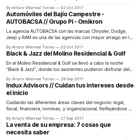
valores clave están contenidos en una sola frase: “Creando
By Arturo Villarreal Torres
02 Oct 2017
un nuevo futuro y haciendo realidad los sueños del hombre
Automóviles del Bajío Campestre -
a través del pensamiento creativo, encarando los desafíos”.
AUTOBACSA // Grupo Pi - Omikron
ADN Ki: Surgir A: Asia La
La agencia AUTOBACSA con las marcas Chrysler, Dodge,
Jeep y RAM es una de las agencias con mayor arraigo en la
ciudad y en el Bajío, incorporando ahora a FIAT y Alfa
By Arturo Villarreal Torres
02 Oct 2017
Romeo. ADN Fiat Chrysler Automóviles (FCA) es la séptima
Black & Jazz del Molino Residencial & Golf
compañía automovilística más grande del mundo y la cuarta
En el Molino Residencial & Golf se llevó a cabo la noche
“Black & Jazz”, donde los asistentes pudieron disfrutar del
exclusivo entorno creado para ellos. La velada estuvo llena
By Arturo Villarreal Torres
29 Sep 2017
de grandes sorpresas, música y buen ambiente.
Indux Advisors // Cuidan tus intereses desde
el inicio
Cuidando las diferentes áreas claves del negocio: legal,
fiscal, financiera, nominas, y organizacional. Reflejándose en
la salud financiera y patrimonial de sus clientes. Cuentan
By Arturo Villarreal Torres
27 Sep 2017
con presencia internacional con oficinas y asociados en
La venta de su empresa: 7 cosas que
México y Estados Unidos (Houston, Cancún, León, Irapuato
necesita saber
y Ciudad de México) lo que les permite tener una