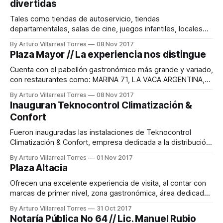
divertidas
condiciones climáticas y
Tales como tiendas de autoservicio, tiendas
departamentales, salas de cine, juegos infantiles, locales
comerciales de ropa, zapatos, accesorios, joyería, óptica,
By Arturo Villarreal Torres
08 Nov 2017
juguetería, servicios bancarios y financieros, servicios de
Plaza Mayor // La experiencia nos distingue
telefonía, restaurantes y locales de food court. Se ubica en
el número 1315 del Boulevard Juan Alonso de Torres
Cuenta con el pabellón gastronómico más grande y variado,
esquina con la calle
con restaurantes como: MARINA 71, LA VACA ARGENTINA,
PF CHANG´S, OLIVE GARDEN, MC CARTHY´S, CPK, LA
By Arturo Villarreal Torres
08 Nov 2017
TEQUILA, ITALIANNI´S, DON CARBON, SALADS, CHILI´S, y 14
Inauguran Teknocontrol Climatización &
locales de comida rápida para darle gusto al más exigente
Confort
paladar. Todo el
Fueron inauguradas las instalaciones de Teknocontrol
Climatización & Confort, empresa dedicada a la distribución
de equipos de climatización, como aires acondicionados,
By Arturo Villarreal Torres
01 Nov 2017
lavados, calefactores eléctricos y de gas, además de
Plaza Altacia
boilers. Marcas con gran trayectoria como Frikko, Maxicool,
Heat Wave y Rittal están presentes en este nuevo proyecto
Ofrecen una excelente experiencia de visita, al contar con
que sin duda
marcas de primer nivel, zona gastronómica, área dedicada
para las mamás, servicios financieros y eventos únicos que
By Arturo Villarreal Torres
31 Oct 2017
complementan la visita. Altacia es un centro comercial
Notaría Pública No 64 // Lic. Manuel Rubio