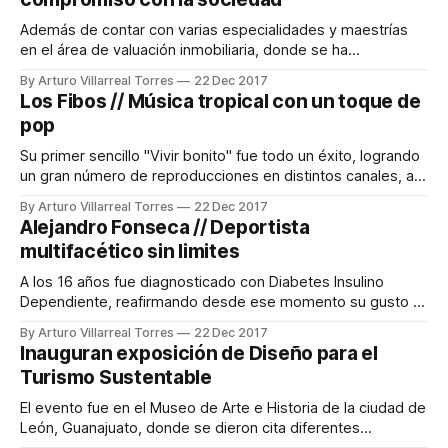
Además de contar con varias especialidades y maestrías
en el área de valuación inmobiliaria, donde se ha
desarrollado profesionalmente. Interesada en formar su
By Arturo Villarreal Torres
22 Dec 2017
carrera con valores como la lealtad, liderazgo, ética y
Los Fibos // Música tropical con un toque de
compromiso, así como de regresar algo bueno a la
pop
sociedad, ha ocupado puestos como Tesorera y
Presidenta en
Su primer sencillo "Vivir bonito" fue todo un éxito, logrando
un gran número de reproducciones en distintos canales, así
como nuevos seguidores. En los próximos años estamos
By Arturo Villarreal Torres
22 Dec 2017
seguros que escucharemos mucho más de estos jóvenes,
Alejandro Fonseca // Deportista
los cuales luchan día a día por hacer lo que más les gusta
multifacético sin limites
A los 16 años fue diagnosticado con Diabetes Insulino
Dependiente, reafirmando desde ese momento su gusto y
pasión por llevar una vida sana y activa. Ha participado en
By Arturo Villarreal Torres
22 Dec 2017
distintas disciplinas, durante su niñez jugó golf por varios
Inauguran exposición de Diseño para el
años, hasta que lo cambió por el gimnasio. Más tarde
Turismo Sustentable
practicó motociclismo de
El evento fue en el Museo de Arte e Historia de la ciudad de
León, Guanajuato, donde se dieron cita diferentes