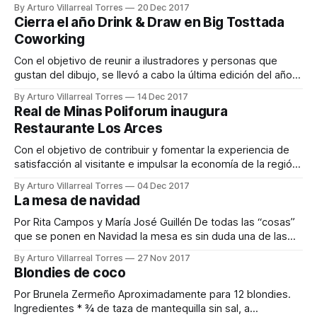
personalidades, especialistas en el tema y público en
By Arturo Villarreal Torres
20 Dec 2017
general en colaboración con el Tecnológico de Monterrey,
Cierra el año Drink & Draw en Big Tosttada
Tongji University College, China Lab y la Organización
Coworking
Mundial de Turismo, además, se
Con el objetivo de reunir a ilustradores y personas que
gustan del dibujo, se llevó a cabo la última edición del año
del Drink & Draw en las instalaciones de Big Tosttada
By Arturo Villarreal Torres
14 Dec 2017
Coworking, donde se expusieron los trabajos que a lo largo
Real de Minas Poliforum inaugura
de estos meses se realizaron. El evento es
Restaurante Los Arces
Con el objetivo de contribuir y fomentar la experiencia de
satisfacción al visitante e impulsar la economía de la región,
Real de Minas Poliforum inauguró el Restaurante Los Arces,
By Arturo Villarreal Torres
04 Dec 2017
poniendo así a disposición de los comensales un menú
La mesa de navidad
único basado en cortes choice y prime con platillos de
cocina de
Por Rita Campos y María José Guillén De todas las “cosas”
que se ponen en Navidad la mesa es sin duda una de las
más significativas pues es la representación del cariño y
By Arturo Villarreal Torres
27 Nov 2017
agrado que tenemos de recibir a nuestros invitados, que en
Blondies de coco
esta fecha casi siempre son familiares. Y
Por Brunela Zermeño Aproximadamente para 12 blondies.
Ingredientes * ¾ de taza de mantequilla sin sal, a