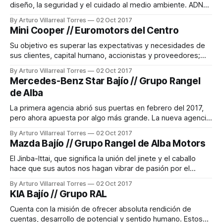
lealtad
diseño, la seguridad y el cuidado al medio ambiente. ADN
Diseño de vanguardia, tecnología intuitiva y cuidado del
By Arturo Villarreal Torres
02 Oct 2017
medio ambiente. Top tech Cuentan con 5 años de garantía
Mini Cooper // Euromotors del Centro
en toda la gama de autos Volvo nuevos. Son la primer
marca Premium
Su objetivo es superar las expectativas y necesidades de
sus clientes, capital humano, accionistas y proveedores;
generado valor económico agregado, promoviendo el
By Arturo Villarreal Torres
02 Oct 2017
desarrollo del personal y la mejora continua. Como grupo
Mercedes-Benz Star Bajío // Grupo Rangel
que comercializa con autos y servicio post venta en el
de Alba
negocio automotriz aseguran la calidad, logrando así la
lealtad
La primera agencia abrió sus puertas en febrero del 2017,
pero ahora apuesta por algo más grande. La nueva agencia
que está por abrir en Cerro Gordo prospecta un impacto
By Arturo Villarreal Torres
02 Oct 2017
mucho mayor en el mercado de Guanajuato, no solo por su
Mazda Bajío // Grupo Rangel de Alba Motors
tamaño sino por la estructura y sistema cuyo principal
El Jinba-Ittai, que significa la unión del jinete y el caballo
hace que sus autos nos hagan vibrar de pasión por el
manejo. ADN Zoom zoom Con mucho empeño y
By Arturo Villarreal Torres
02 Oct 2017
dedicación sus autos se han convertido en un sinónimo de
KIA Bajío // Grupo RAL
emociones; fabricados por personas como tú, que se
atreven
Cuenta con la misión de ofrecer absoluta rendición de
cuentas, desarrollo de potencial y sentido humano. Estos