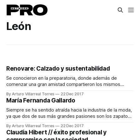
León
Renovare: Calzado y sustentabilidad
Se conocieron en la preparatoria, donde además de
comenzar una gran amistad compartieron los mismos
sueños e ideales, de los cuales surgió la incógnita, ¿qué
By Arturo Villarreal Torres
22 Dec 2017
podemos aportar en esta vida para trascender? Fue en el
María Fernanda Gallardo
2009 que resolvieron esta pregunta creando juntos un
zapato ecológico, que aparte de ser innovador
Siempre se ha sentido atraída hacia la industria de la moda,
ya que dos de sus más grandes pasiones son los zapatos
y las bolsas. Fue en un viaje que encontró un concepto que
By Arturo Villarreal Torres
22 Dec 2017
podía ser comercializado con éxito si se adaptaba al
Claudia Hibert // éxito profesional y
mercado nacional, mediante la propuesta de diseños
compromiso con la sociedad