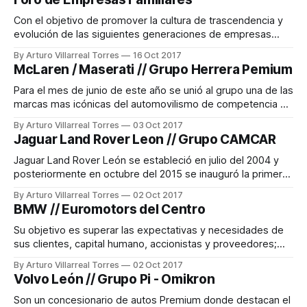
uniforme. Hablando de inversiones, es tener diferentes
activos y que de preferencia no
Con el objetivo de promover la cultura de trascendencia y
evolución de las siguientes generaciones de empresas
familiares, fue presentado en las instalaciones del Hotel
By Arturo Villarreal Torres
16 Oct 2017
Radisson el Foro de Empresas Familiares, primer evento en
McLaren / Maserati // Grupo Herrera Pemium
el país enfocado a este rubro. Los asistentes escucharon
atentos a los ponentes, entre los que
Para el mes de junio de este año se unió al grupo una de las
marcas mas icónicas del automovilismo de competencia y
calle, Maserati. ADN McLaren Su firme compromiso con la
By Arturo Villarreal Torres
03 Oct 2017
excelencia y la innovación respalda todo lo que hacen, en
Jaguar Land Rover Leon // Grupo CAMCAR
las carreras, hasta los procesos de producción artesanal
Jaguar Land Rover León se estableció en julio del 2004 y
posteriormente en octubre del 2015 se inauguró la primera
agencia con la nueva imagen a nivel Latinoamérica y el
By Arturo Villarreal Torres
02 Oct 2017
Caribe. Su propósito es crear experiencias y relaciones
BMW // Euromotors del Centro
con los clientes de por vida, para ser las marcas Premium
preferidas
Su objetivo es superar las expectativas y necesidades de
sus clientes, capital humano, accionistas y proveedores;
generado valor económico agregado, promoviendo el
By Arturo Villarreal Torres
02 Oct 2017
desarrollo del personal y la mejora continua. Como grupo
Volvo León // Grupo Pi - Omikron
que comercializa con autos y servicio post venta en el
negocio automotriz aseguran la calidad, logando así la
Son un concesionario de autos Premium donde destacan el