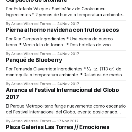
fresca. * Queso de cabra. Preparación 1. Poner en una olla
el vino
Por Estefanía Vázquez Santibáñez de Cookcurucu
Ingredientes * 2 yemas de huevo a temperatura ambiente.
* 1 cucharada de mostaza dijón. * 3 dientes de ajo picados.
By Arturo Villarreal Torres
24 Nov 2017
* 2 filetes de anchoas (opcional). * ½ taza de jugo de limón
Pierna al horno navideña con frutos secos
amarillo (limón americano). * Sal y pimienta. * ¾ taza de
aceite de oliva de buena calidad. * ¼ de taza
Por Rita Campos Ingredientes * Una pierna de puerco
tierna. * Medio kilo de tocino. * Dos botellas de vino
blanco. * Una botella de vino tinto. * Medio kilo de ciruela
By Arturo Villarreal Torres
24 Nov 2017
pasa. * Medio kilo de orejón de chabacano. * Un vaso de
Panqué de Blueberry
vinagre balsámico. * Pimienta. * Sal. * 1 cabeza de ajo.
Preparación La pierna se prepara
Por Fernanda Olavarrrieta Ingredientes * ½ tz. (113 gr) de
mantequilla a temperatura ambiente. * Ralladura de medio
limón. * 1 tz. (214 gr) de azúcar (reservar una cucharada). *
By Arturo Villarreal Torres
24 Nov 2017
1 huevo grande a temperatura ambiente. * 1 cucharadita de
Arranca el Festival Internacional del Globo
vainilla. * 2 tz. (256 gr) de harina cernida. * 2 cucharaditas
2017
de polvo para hornear. * 1 cucharadita
El Parque Metropolitano funge nuevamente como escenario
del Festival Internacional del Globo, evento posicionado
entre los mejores a nivel mundial y que ha puesto en la lupa
By Arturo Villarreal Torres
17 Nov 2017
a la ciudad de León como uno de los destinos más
Plaza Galerías Las Torres // Emociones
importantes en el mundo de la aerostación por sus