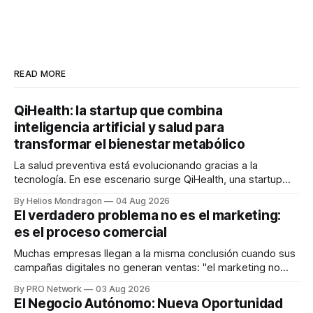
READ MORE
QiHealth: la startup que combina
inteligencia artificial y salud para
transformar el bienestar metabólico
La salud preventiva está evolucionando gracias a la
tecnología. En ese escenario surge QiHealth, una startup
que desarrolla un ecosistema digital capaz de integrar
By Helios Mondragon
04 Aug 2026
dispositivos inteligentes, inteligencia artificial y monitoreo
El verdadero problema no es el marketing:
en tiempo real para ayudar a las personas a tomar mejores
es el proceso comercial
decisiones sobre su salud metabólica. Su propuesta busca
responder
Muchas empresas llegan a la misma conclusión cuando sus
campañas digitales no generan ventas: "el marketing no
funciona". Sin embargo, para Marcelo Gutiérrez, CEO de
By PRO Network
03 Aug 2026
INTERIUS, el problema suele estar en otro lugar. Durante
El Negocio Autónomo: Nueva Oportunidad
una entrevista para el podcast SER PRO, el especialista en