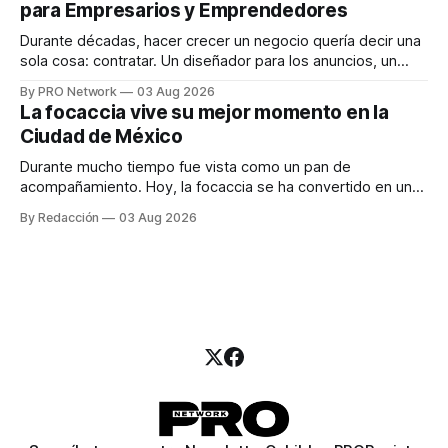
para Empresarios y Emprendedores
marketing digital explicó que
Durante décadas, hacer crecer un negocio quería decir una
sola cosa: contratar. Un diseñador para los anuncios, un
especialista en marketing para las campañas, un copywriter
By PRO Network
03 Aug 2026
para los textos, alguien que supiera de publicidad digital
La focaccia vive su mejor momento en la
para encontrar prospectos, un vendedor para atender
Ciudad de México
llamadas y mensajes, y —con suerte— una persona
Durante mucho tiempo fue vista como un pan de
acompañamiento. Hoy, la focaccia se ha convertido en uno
de los platillos favoritos de quienes buscan cocina
By Redacción
03 Aug 2026
artesanal, ingredientes de calidad y experiencias que
invitan a compartir alrededor de la mesa. Durante mucho
tiempo, hablar de cocina italiana era siempre de