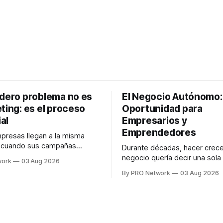
adero problema no es
El Negocio Autónomo
ting: es el proceso
Oportunidad para
al
Empresarios y
Emprendedores
resas llegan a la misma
n cuando sus campañas
Durante décadas, hacer crece
o generan ventas: "el
negocio quería decir una sola
work
03 Aug 2026
no funciona". Sin embargo,
contratar. Un diseñador para l
By PRO Network
03 Aug 2026
lo Gutiérrez, CEO de
anuncios, un especialista en 
el problema suele estar en
para las campañas, un copywr
los textos, alguien que supier
R PRO, el especialista en
publicidad digital para encontr
igital explicó que
prospectos, un vendedor par