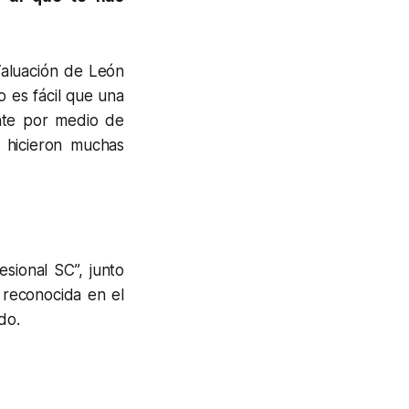
Valuación de León
 es fácil que una
ante por medio de
e hicieron muchas
sional SC”, junto
 reconocida en el
do.