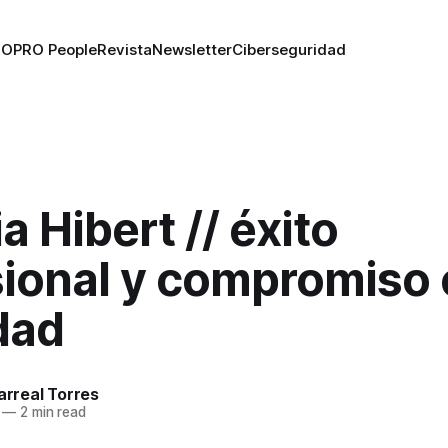
RO
PRO People
Revista
Newsletter
Ciberseguridad
a Hibert // éxito
sional y compromiso 
dad
larreal Torres
—
2 min read