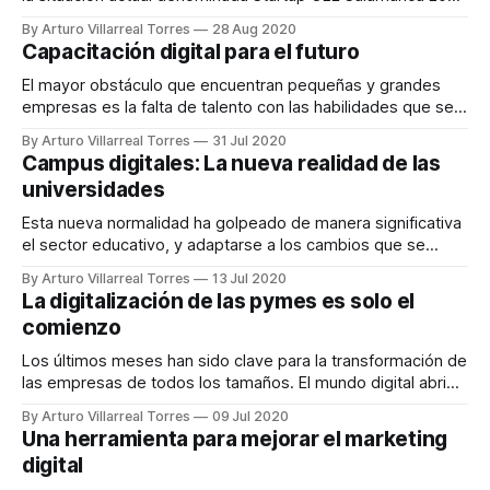
Digital Edition. Esta nueva edición tendrá lugar de forma
By Arturo Villarreal Torres
28 Aug 2020
“on-line” del 9 al 11 de septiembre, aunque con mesas
Capacitación digital para el futuro
redondas y actividades programadas desde el 4 de
septiembre.
El mayor obstáculo que encuentran pequeñas y grandes
empresas es la falta de talento con las habilidades que se
requieren en la actualidad.
By Arturo Villarreal Torres
31 Jul 2020
Campus digitales: La nueva realidad de las
universidades
Esta nueva normalidad ha golpeado de manera significativa
el sector educativo, y adaptarse a los cambios que se
vienen es algo fundamental.
By Arturo Villarreal Torres
13 Jul 2020
La digitalización de las pymes es solo el
comienzo
Los últimos meses han sido clave para la transformación de
las empresas de todos los tamaños. El mundo digital abrió
puertas para que muchos negocios pudieran seguir
By Arturo Villarreal Torres
09 Jul 2020
operando incluso si sus locales habían tenido que cerrar
Una herramienta para mejorar el marketing
sus puertas.
digital