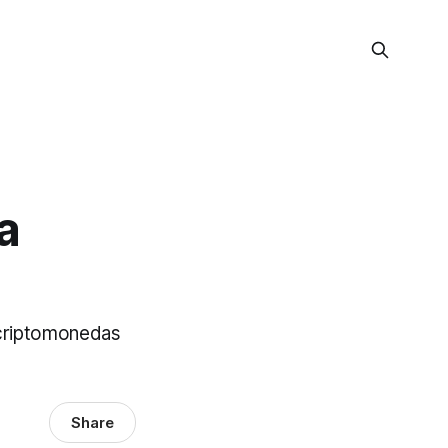
a
 criptomonedas
Share