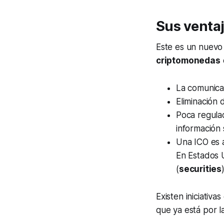
Sus venta
Este es un nuevo
criptomonedas
La comunicac
Eliminación
Poca regulac
información 
Una ICO es a
En Estados 
(
securities
)
Existen iniciativ
que ya está por 