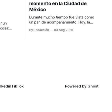
momento en la Ciudad de
México
Durante mucho tiempo fue vista como
un pan de acompañamiento. Hoy, la
r un
focaccia se ha convertido en uno de los
 cosa:
By Redacción
03 Aug 2026
platillos favoritos de quienes buscan
os
cocina artesanal, ingredientes de calidad
marketing
y experiencias que invitan a compartir
iter para
alrededor de la mesa. Durante mucho
a de
tiempo, hablar de cocina italiana era
ar
siempre de
a atender
n suerte—
nkedin
TikTok
Powered by
Ghost