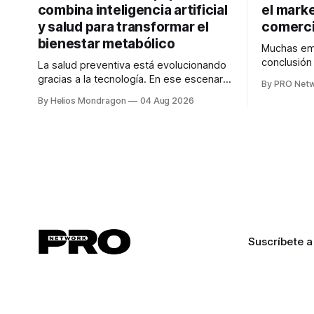
combina inteligencia artificial
el marke
y salud para transformar el
comerci
bienestar metabólico
Muchas emp
conclusió
La salud preventiva está evolucionando
digitales n
gracias a la tecnología. En ese escenario
By PRO Net
marketing 
surge QiHealth, una startup que
By Helios Mondragon
04 Aug 2026
para Marce
desarrolla un ecosistema digital capaz
INTERIUS, 
de integrar dispositivos inteligentes,
otro lugar. Durante una entrevista para el
inteligencia artificial y monitoreo en
podcast SE
tiempo real para ayudar a las personas a
marketing d
tomar mejores decisiones sobre su
salud metabólica. Su propuesta busca
responder
Suscríbete a