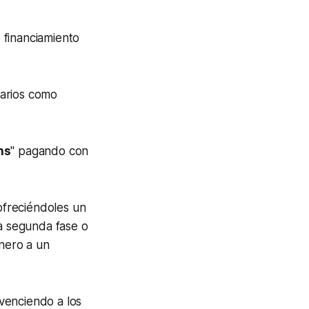
 financiamiento
iarios como
ns
" pagando con
 ofreciéndoles un
la segunda fase o
inero a un
venciendo a los