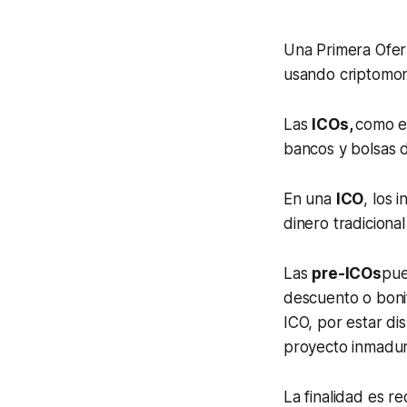
Una Primera Ofe
usando criptomo
Las
ICOs,
como e
bancos y bolsas d
En una
ICO
, los 
dinero tradiciona
Las
pre-ICOs
pue
descuento o bonif
ICO, por estar di
proyecto inmadur
La finalidad es 