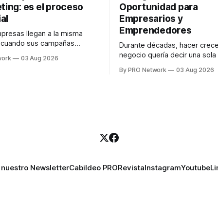
ting: es el proceso
Oportunidad para
al
Empresarios y
Emprendedores
resas llegan a la misma
n cuando sus campañas
Durante décadas, hacer crece
o generan ventas: "el
negocio quería decir una sola
work
03 Aug 2026
no funciona". Sin embargo,
contratar. Un diseñador para l
By PRO Network
03 Aug 2026
lo Gutiérrez, CEO de
anuncios, un especialista en 
el problema suele estar en
para las campañas, un copywr
los textos, alguien que supier
R PRO, el especialista en
publicidad digital para encontr
igital explicó que
prospectos, un vendedor par
llamadas y mensajes, y —co
una persona
 nuestro Newsletter
Cabildeo PRO
Revista
Instagram
Youtube
Li