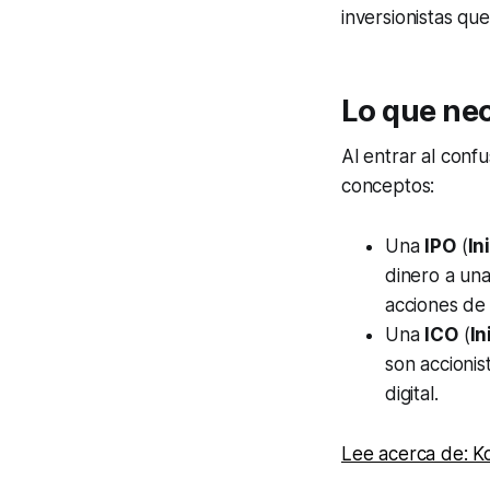
inversionistas qu
Lo que nec
Al entrar al con
conceptos:
Una
IPO
(
In
dinero a una
acciones de 
Una
ICO
(
In
son accionis
digital.
Lee acerca de: K