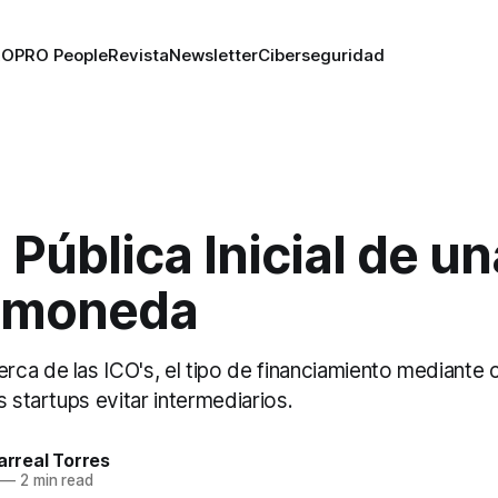
RO
PRO People
Revista
Newsletter
Ciberseguridad
 Pública Inicial de un
omoneda
ca de las ICO's, el tipo de financiamiento mediante
s startups evitar intermediarios.
larreal Torres
—
2 min read