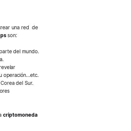
 crear una red de
ups
son:
 parte del mundo.
a.
revelar
su operación…etc.
 Corea del Sur.
lores
va
criptomoneda