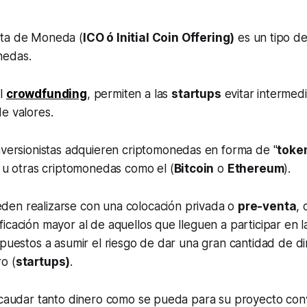
rta de Moneda (
ICO
ó
Initial Coin Offering
)
es un tipo de
nedas.
l
crowdfunding
, permiten a las
startups
evitar intermed
e valores.
inversionistas adquieren criptomonedas en forma de "
toke
l u otras criptomonedas como el (
Bitcoin
o
Ethereum
).
den realizarse con una colocación privada o
pre-venta
,
icación mayor al de aquellos que lleguen a participar en 
spuestos a asumir el riesgo de dar una gran cantidad de d
o (
startups)
.
recaudar tanto dinero como se pueda para su proyecto con