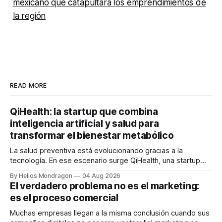
mexicano que catapultará los emprendimientos de
la región
READ MORE
QiHealth: la startup que combina
inteligencia artificial y salud para
transformar el bienestar metabólico
La salud preventiva está evolucionando gracias a la
tecnología. En ese escenario surge QiHealth, una startup
que desarrolla un ecosistema digital capaz de integrar
By Helios Mondragon
04 Aug 2026
dispositivos inteligentes, inteligencia artificial y monitoreo
El verdadero problema no es el marketing:
en tiempo real para ayudar a las personas a tomar mejores
es el proceso comercial
decisiones sobre su salud metabólica. Su propuesta busca
responder
Muchas empresas llegan a la misma conclusión cuando sus