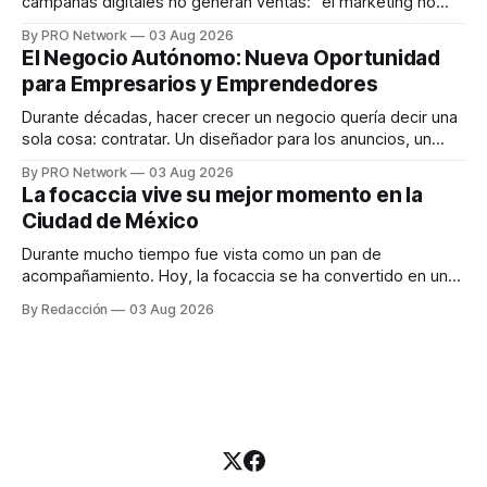
campañas digitales no generan ventas: "el marketing no
funciona". Sin embargo, para Marcelo Gutiérrez, CEO de
By PRO Network
03 Aug 2026
INTERIUS, el problema suele estar en otro lugar. Durante
El Negocio Autónomo: Nueva Oportunidad
una entrevista para el podcast SER PRO, el especialista en
para Empresarios y Emprendedores
marketing digital explicó que
Durante décadas, hacer crecer un negocio quería decir una
sola cosa: contratar. Un diseñador para los anuncios, un
especialista en marketing para las campañas, un copywriter
By PRO Network
03 Aug 2026
para los textos, alguien que supiera de publicidad digital
La focaccia vive su mejor momento en la
para encontrar prospectos, un vendedor para atender
Ciudad de México
llamadas y mensajes, y —con suerte— una persona
Durante mucho tiempo fue vista como un pan de
acompañamiento. Hoy, la focaccia se ha convertido en uno
de los platillos favoritos de quienes buscan cocina
By Redacción
03 Aug 2026
artesanal, ingredientes de calidad y experiencias que
invitan a compartir alrededor de la mesa. Durante mucho
tiempo, hablar de cocina italiana era siempre de