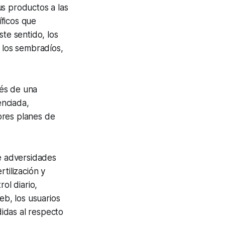
us productos a las
íficos que
ste sentido, los
e los sembradíos,
vés de una
enciada,
ores planes de
de adversidades
tilización y
ol diario,
eb, los usuarios
idas al respecto