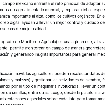
l campo mexicano enfrenta el reto principal de adaptar s
mercado agroalimentario mundial, y explorar nichos espec
mica importante al alza, como los cultivos orgánicos. En e
oreo digital ayudan a llevar un mejor control y cuidado d
osechas de mejor calidad.
tegrado de Monitoreo Agrícola) es una agtech que, a tra
igente, permite monitorear en campo de manera georrefer
mación y generando insights importantes para generar mej
licación móvil, los agricultores pueden recolectar datos 
agas y malezas) y gestionar las actividades de siembra, fer
nando por el tipo de maquinaria involucrada, llevar un contr
ción de semillas, entre otras. Luego, desde la plataforma w
ambientaciones especiales sobre cada lote para tomar med