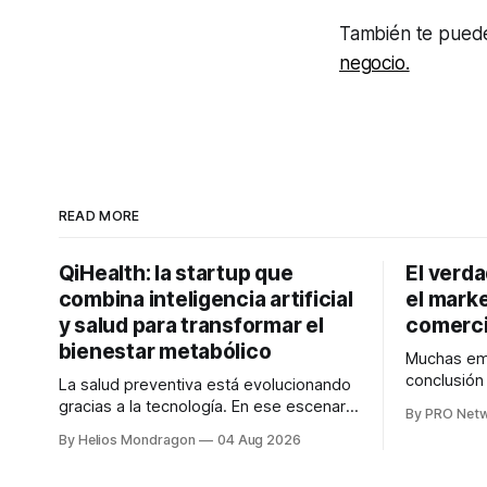
También te puede
negocio.
READ MORE
QiHealth: la startup que
El verd
combina inteligencia artificial
el marke
y salud para transformar el
comerci
bienestar metabólico
Muchas emp
conclusió
La salud preventiva está evolucionando
digitales n
gracias a la tecnología. En ese escenario
By PRO Net
marketing 
surge QiHealth, una startup que
By Helios Mondragon
04 Aug 2026
para Marce
desarrolla un ecosistema digital capaz
INTERIUS, 
de integrar dispositivos inteligentes,