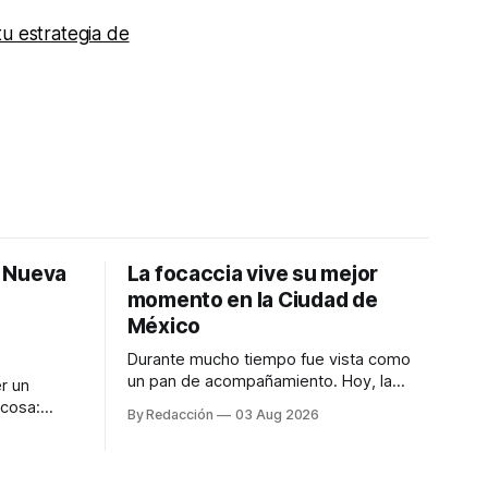
tu estrategia de
: Nueva
La focaccia vive su mejor
momento en la Ciudad de
México
Durante mucho tiempo fue vista como
un pan de acompañamiento. Hoy, la
r un
focaccia se ha convertido en uno de los
 cosa:
By Redacción
03 Aug 2026
platillos favoritos de quienes buscan
os
cocina artesanal, ingredientes de calidad
marketing
y experiencias que invitan a compartir
iter para