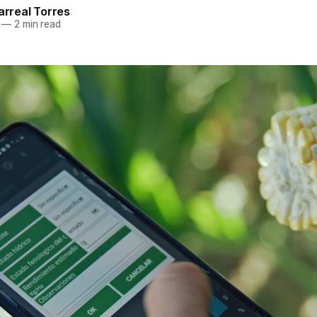
larreal Torres
—
2 min read