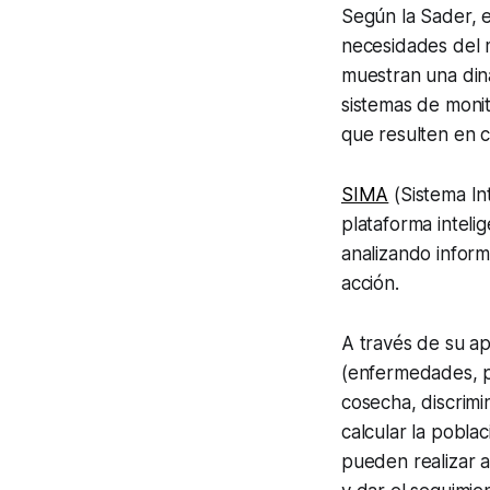
Según la Sader, e
necesidades del 
muestran una diná
sistemas de monit
que resulten en c
SIMA
(Sistema In
plataforma intel
analizando infor
acción.
A través de su ap
(enfermedades, pl
cosecha, discrimi
calcular la pobla
pueden realizar 