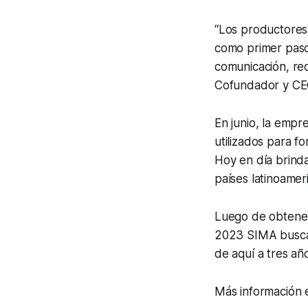
“Los productores 
como primer paso
comunicación, re
Cofundador y CE
En junio, la empr
utilizados para fo
Hoy en día brinda
países latinoame
Luego de obtener 
2023 SIMA busca c
de aquí a tres añ
Más información 