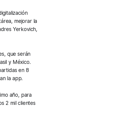
gitalización
área, mejorar la
ndres Yerkovich,
es, que serán
asil y México.
artidas en 8
an la app.
timo año, para
 2 mil clientes