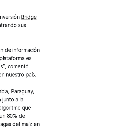
inversión
Bridge
entrando sus
ón de información
 plataforma es
os”
, comentó
n nuestro país.
bia, Paraguay,
 junto a la
 algoritmo que
y un 80% de
lagas del maíz en