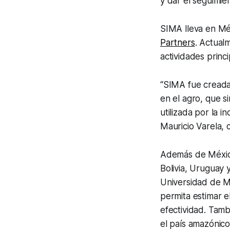
y dar el seguimi
SIMA lleva en Mé
Partners
. Actual
actividades princ
“SIMA fue creada 
en el agro, que si
utilizada por la 
Mauricio Varela, 
Además de México
Bolivia, Uruguay y
Universidad de 
permita estimar e
efectividad. Tamb
el país amazónico