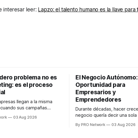
 interesar leer:
Lapzo: el talento humano es la llave para 
adero problema no es
El Negocio Autónomo
ting: es el proceso
Oportunidad para
al
Empresarios y
Emprendedores
resas llegan a la misma
n cuando sus campañas
Durante décadas, hacer crece
o generan ventas: "el
negocio quería decir una sola
work
03 Aug 2026
no funciona". Sin embargo,
contratar. Un diseñador para l
By PRO Network
03 Aug 2026
lo Gutiérrez, CEO de
anuncios, un especialista en 
el problema suele estar en
para las campañas, un copywr