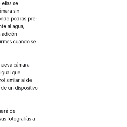
 ellas se
ámara sin
donde podras pre-
nte al agua,
 adición
firmes cuando se
 nueva cámara
l igual que
l similar al de
 de un dispositivo
será de
sus fotografías a