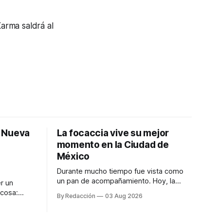
arma saldrá al
: Nueva
La focaccia vive su mejor
momento en la Ciudad de
México
Durante mucho tiempo fue vista como
un pan de acompañamiento. Hoy, la
r un
focaccia se ha convertido en uno de los
 cosa:
By Redacción
03 Aug 2026
platillos favoritos de quienes buscan
os
cocina artesanal, ingredientes de calidad
marketing