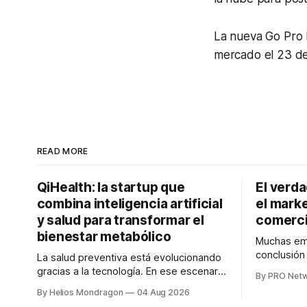
La nueva Go Pro 
mercado el 23 de
READ MORE
QiHealth: la startup que
El verd
combina inteligencia artificial
el marke
y salud para transformar el
comerci
bienestar metabólico
Muchas emp
conclusió
La salud preventiva está evolucionando
digitales n
gracias a la tecnología. En ese escenario
By PRO Net
marketing 
surge QiHealth, una startup que
By Helios Mondragon
04 Aug 2026
para Marce
desarrolla un ecosistema digital capaz