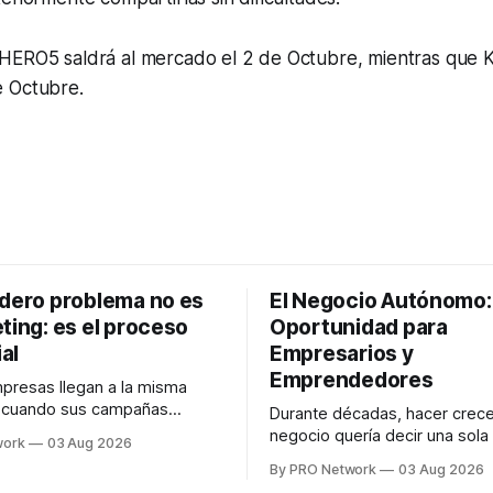
HERO5 saldrá al mercado el 2 de Octubre, mientras que K
 Octubre.
adero problema no es
El Negocio Autónomo
ting: es el proceso
Oportunidad para
al
Empresarios y
Emprendedores
resas llegan a la misma
n cuando sus campañas
Durante décadas, hacer crece
o generan ventas: "el
negocio quería decir una sola
work
03 Aug 2026
no funciona". Sin embargo,
contratar. Un diseñador para l
By PRO Network
03 Aug 2026
lo Gutiérrez, CEO de
anuncios, un especialista en 