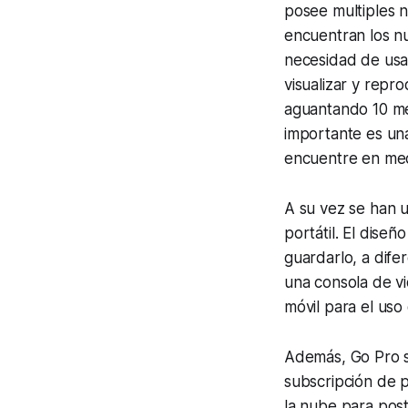
posee multiples n
encuentran los n
necesidad de usa
visualizar y repr
aguantando 10 met
importante es una
encuentre en med
A su vez se han 
portátil. El diseño
guardarlo, a dife
una consola de vi
móvil para el uso
Además, Go Pro sa
subscripción de p
la nube para post