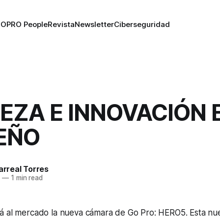
RO
PRO People
Revista
Newsletter
Ciberseguridad
EZA E INNOVACIÓN 
EÑO
larreal Torres
6
—
1 min read
á al mercado la nueva cámara de Go Pro: HERO5. Esta nu