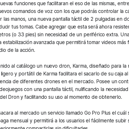
uevas funciones que facilitaran el eso de las mismas, entre
uevos comandos de voz con los que podrás controlar la c
r las manos, una nueva pantalla táctil de 2 pulgadas en 
oducir tus tomas. Cabe agregar que esta será ahora resiste
ros (o 33 pies) sin necesidad de un periférico extra. Una
 estabilización avanzada que permitirá tomar videos más 
io de la acción.
unido al catálogo un nuevo dron, Karma, diseñado para la
 ligero y portátil de Karma facilitara el sacarlo de su caja a
rencia de diferentes drones en el mercado. Posee un contro
deojuegos con una pantalla táctil, nulificando la necesidad
 del Dron y facilitando su uso al momento de obtenerlo.
cara al mercado un servicio llamado Go Pro Plus el cuál 
aga mensual y permitirá a los usuarios el fácilmente subir 
eriormente compartirlas sin dificultades.