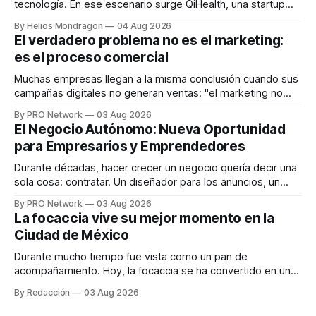
tecnología. En ese escenario surge QiHealth, una startup
que desarrolla un ecosistema digital capaz de integrar
By Helios Mondragon
04 Aug 2026
dispositivos inteligentes, inteligencia artificial y monitoreo
El verdadero problema no es el marketing:
en tiempo real para ayudar a las personas a tomar mejores
es el proceso comercial
decisiones sobre su salud metabólica. Su propuesta busca
responder
Muchas empresas llegan a la misma conclusión cuando sus
campañas digitales no generan ventas: "el marketing no
funciona". Sin embargo, para Marcelo Gutiérrez, CEO de
By PRO Network
03 Aug 2026
INTERIUS, el problema suele estar en otro lugar. Durante
El Negocio Autónomo: Nueva Oportunidad
una entrevista para el podcast SER PRO, el especialista en
para Empresarios y Emprendedores
marketing digital explicó que
Durante décadas, hacer crecer un negocio quería decir una
sola cosa: contratar. Un diseñador para los anuncios, un
especialista en marketing para las campañas, un copywriter
By PRO Network
03 Aug 2026
para los textos, alguien que supiera de publicidad digital
La focaccia vive su mejor momento en la
para encontrar prospectos, un vendedor para atender
Ciudad de México
llamadas y mensajes, y —con suerte— una persona
Durante mucho tiempo fue vista como un pan de
acompañamiento. Hoy, la focaccia se ha convertido en uno
de los platillos favoritos de quienes buscan cocina
By Redacción
03 Aug 2026
artesanal, ingredientes de calidad y experiencias que
invitan a compartir alrededor de la mesa. Durante mucho