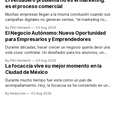
El verdadero problema no es el marketing:
en tiempo real para ayudar a las personas a tomar mejores
es el proceso comercial
decisiones sobre su salud metabólica. Su propuesta busca
responder
Muchas empresas llegan a la misma conclusión cuando sus
campañas digitales no generan ventas: "el marketing no
funciona". Sin embargo, para Marcelo Gutiérrez, CEO de
By PRO Network
03 Aug 2026
INTERIUS, el problema suele estar en otro lugar. Durante
El Negocio Autónomo: Nueva Oportunidad
una entrevista para el podcast SER PRO, el especialista en
para Empresarios y Emprendedores
marketing digital explicó que
Durante décadas, hacer crecer un negocio quería decir una
sola cosa: contratar. Un diseñador para los anuncios, un
especialista en marketing para las campañas, un copywriter
By PRO Network
03 Aug 2026
para los textos, alguien que supiera de publicidad digital
La focaccia vive su mejor momento en la
para encontrar prospectos, un vendedor para atender
Ciudad de México
llamadas y mensajes, y —con suerte— una persona
Durante mucho tiempo fue vista como un pan de
acompañamiento. Hoy, la focaccia se ha convertido en uno
de los platillos favoritos de quienes buscan cocina
By Redacción
03 Aug 2026
artesanal, ingredientes de calidad y experiencias que
invitan a compartir alrededor de la mesa. Durante mucho
tiempo, hablar de cocina italiana era siempre de