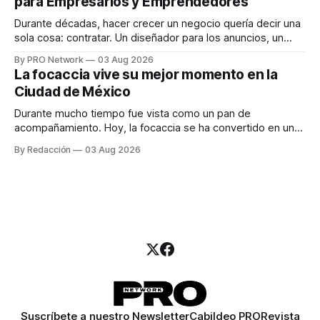
para Empresarios y Emprendedores
marketing digital explicó que
Durante décadas, hacer crecer un negocio quería decir una
sola cosa: contratar. Un diseñador para los anuncios, un
especialista en marketing para las campañas, un copywriter
By PRO Network
03 Aug 2026
para los textos, alguien que supiera de publicidad digital
La focaccia vive su mejor momento en la
para encontrar prospectos, un vendedor para atender
Ciudad de México
llamadas y mensajes, y —con suerte— una persona
Durante mucho tiempo fue vista como un pan de
acompañamiento. Hoy, la focaccia se ha convertido en uno
de los platillos favoritos de quienes buscan cocina
By Redacción
03 Aug 2026
artesanal, ingredientes de calidad y experiencias que
invitan a compartir alrededor de la mesa. Durante mucho
tiempo, hablar de cocina italiana era siempre de
Suscríbete a nuestro Newsletter
Cabildeo PRO
Revista