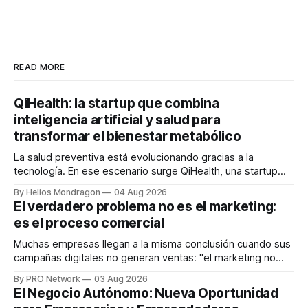
READ MORE
QiHealth: la startup que combina
inteligencia artificial y salud para
transformar el bienestar metabólico
La salud preventiva está evolucionando gracias a la
tecnología. En ese escenario surge QiHealth, una startup
que desarrolla un ecosistema digital capaz de integrar
By Helios Mondragon
04 Aug 2026
dispositivos inteligentes, inteligencia artificial y monitoreo
El verdadero problema no es el marketing:
en tiempo real para ayudar a las personas a tomar mejores
es el proceso comercial
decisiones sobre su salud metabólica. Su propuesta busca
responder
Muchas empresas llegan a la misma conclusión cuando sus
campañas digitales no generan ventas: "el marketing no
funciona". Sin embargo, para Marcelo Gutiérrez, CEO de
By PRO Network
03 Aug 2026
INTERIUS, el problema suele estar en otro lugar. Durante
El Negocio Autónomo: Nueva Oportunidad
una entrevista para el podcast SER PRO, el especialista en