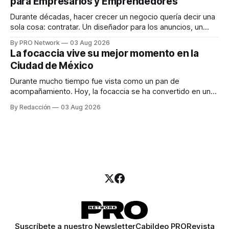
para Empresarios y Emprendedores
marketing digital explicó que
Durante décadas, hacer crecer un negocio quería decir una
sola cosa: contratar. Un diseñador para los anuncios, un
especialista en marketing para las campañas, un copywriter
By PRO Network
03 Aug 2026
para los textos, alguien que supiera de publicidad digital
La focaccia vive su mejor momento en la
para encontrar prospectos, un vendedor para atender
Ciudad de México
llamadas y mensajes, y —con suerte— una persona
Durante mucho tiempo fue vista como un pan de
acompañamiento. Hoy, la focaccia se ha convertido en uno
de los platillos favoritos de quienes buscan cocina
By Redacción
03 Aug 2026
artesanal, ingredientes de calidad y experiencias que
invitan a compartir alrededor de la mesa. Durante mucho
tiempo, hablar de cocina italiana era siempre de
Suscríbete a nuestro Newsletter
Cabildeo PRO
Revista