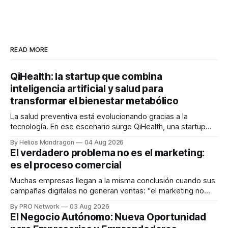
READ MORE
QiHealth: la startup que combina
inteligencia artificial y salud para
transformar el bienestar metabólico
La salud preventiva está evolucionando gracias a la
tecnología. En ese escenario surge QiHealth, una startup
que desarrolla un ecosistema digital capaz de integrar
By Helios Mondragon
04 Aug 2026
dispositivos inteligentes, inteligencia artificial y monitoreo
El verdadero problema no es el marketing:
en tiempo real para ayudar a las personas a tomar mejores
es el proceso comercial
decisiones sobre su salud metabólica. Su propuesta busca
responder
Muchas empresas llegan a la misma conclusión cuando sus
campañas digitales no generan ventas: "el marketing no
funciona". Sin embargo, para Marcelo Gutiérrez, CEO de
By PRO Network
03 Aug 2026
INTERIUS, el problema suele estar en otro lugar. Durante
El Negocio Autónomo: Nueva Oportunidad
una entrevista para el podcast SER PRO, el especialista en