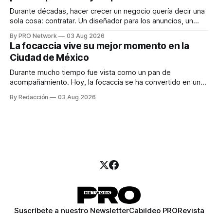
Durante décadas, hacer crecer un negocio quería decir una
sola cosa: contratar. Un diseñador para los anuncios, un
especialista en marketing para las campañas, un copywriter
By PRO Network
03 Aug 2026
para los textos, alguien que supiera de publicidad digital
La focaccia vive su mejor momento en la
para encontrar prospectos, un vendedor para atender
Ciudad de México
llamadas y mensajes, y —con suerte— una persona
Durante mucho tiempo fue vista como un pan de
acompañamiento. Hoy, la focaccia se ha convertido en uno
de los platillos favoritos de quienes buscan cocina
By Redacción
03 Aug 2026
artesanal, ingredientes de calidad y experiencias que
invitan a compartir alrededor de la mesa. Durante mucho
tiempo, hablar de cocina italiana era siempre de
Suscríbete a nuestro Newsletter
Cabildeo PRO
Revista