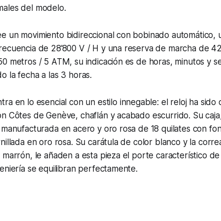
ales del modelo.
e un movimiento bidireccional con bobinado automático, u
recuencia de 28’800 V / H y una reserva de marcha de 4
50 metros / 5 ATM, su indicación es de horas, minutos y 
 la fecha a las 3 horas.
tra en lo esencial con un estilo innegable: el reloj ha sid
on Côtes de Genève, chaflán y acabado escurrido. Su caj
 manufacturada en acero y oro rosa de 18 quilates con fo
nillada en oro rosa. Su carátula de color blanco y la corre
marrón, le añaden a esta pieza el porte característico de la
eniería se equilibran perfectamente.