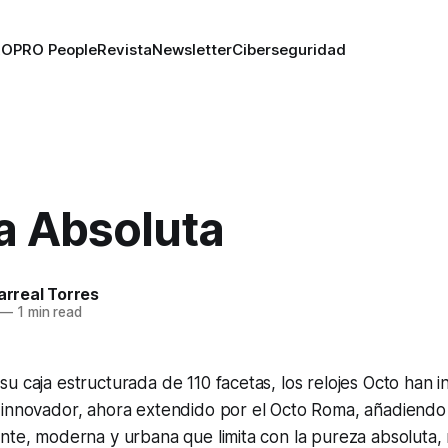
RO
PRO People
Revista
Newsletter
Ciberseguridad
a Absoluta
larreal Torres
—
1 min read
u caja estructurada de 110 facetas, los relojes
Octo
han i
 innovador, ahora extendido por el
Octo Roma
, añadiendo
nte, moderna y urbana que limita con la pureza absoluta,