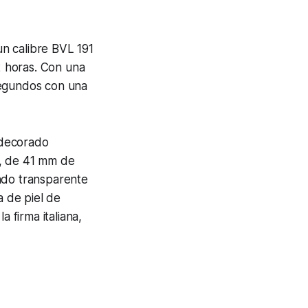
n calibre BVL 191
2 horas. Con una
segundos con una
o decorado
a, de 41 mm de
ndo transparente
a de piel de
 firma italiana,