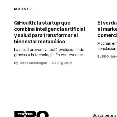
READ MORE
QiHealth: la startup que
El verd
combina inteligencia artificial
el marke
y salud para transformar el
comerci
bienestar metabólico
Muchas emp
conclusió
La salud preventiva está evolucionando
digitales n
gracias a la tecnología. En ese escenario
By PRO Net
marketing 
surge QiHealth, una startup que
By Helios Mondragon
04 Aug 2026
para Marce
desarrolla un ecosistema digital capaz
INTERIUS, 
de integrar dispositivos inteligentes,
otro lugar. Durante una entrevista para el
inteligencia artificial y monitoreo en
podcast SE
tiempo real para ayudar a las personas a
marketing d
tomar mejores decisiones sobre su
salud metabólica. Su propuesta busca
responder
Suscríbete a