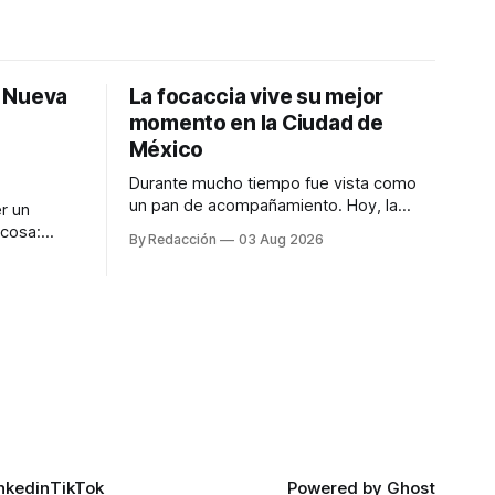
: Nueva
La focaccia vive su mejor
momento en la Ciudad de
México
Durante mucho tiempo fue vista como
un pan de acompañamiento. Hoy, la
r un
focaccia se ha convertido en uno de los
 cosa:
By Redacción
03 Aug 2026
platillos favoritos de quienes buscan
os
cocina artesanal, ingredientes de calidad
marketing
y experiencias que invitan a compartir
iter para
alrededor de la mesa. Durante mucho
a de
tiempo, hablar de cocina italiana era
ar
siempre de
a atender
n suerte—
nkedin
TikTok
Powered by
Ghost