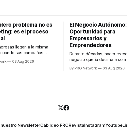
adero problema no es
El Negocio Autónomo
ting: es el proceso
Oportunidad para
al
Empresarios y
Emprendedores
resas llegan a la misma
n cuando sus campañas
Durante décadas, hacer crece
o generan ventas: "el
negocio quería decir una sola
work
03 Aug 2026
no funciona". Sin embargo,
contratar. Un diseñador para l
By PRO Network
03 Aug 2026
lo Gutiérrez, CEO de
anuncios, un especialista en 
el problema suele estar en
para las campañas, un copywr
los textos, alguien que supier
R PRO, el especialista en
publicidad digital para encontr
igital explicó que
prospectos, un vendedor par
llamadas y mensajes, y —co
una persona
 nuestro Newsletter
Cabildeo PRO
Revista
Instagram
Youtube
Li