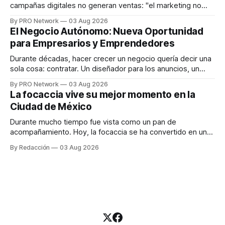
campañas digitales no generan ventas: "el marketing no
funciona". Sin embargo, para Marcelo Gutiérrez, CEO de
By PRO Network
03 Aug 2026
INTERIUS, el problema suele estar en otro lugar. Durante
El Negocio Autónomo: Nueva Oportunidad
una entrevista para el podcast SER PRO, el especialista en
para Empresarios y Emprendedores
marketing digital explicó que
Durante décadas, hacer crecer un negocio quería decir una
sola cosa: contratar. Un diseñador para los anuncios, un
especialista en marketing para las campañas, un copywriter
By PRO Network
03 Aug 2026
para los textos, alguien que supiera de publicidad digital
La focaccia vive su mejor momento en la
para encontrar prospectos, un vendedor para atender
Ciudad de México
llamadas y mensajes, y —con suerte— una persona
Durante mucho tiempo fue vista como un pan de
acompañamiento. Hoy, la focaccia se ha convertido en uno
de los platillos favoritos de quienes buscan cocina
By Redacción
03 Aug 2026
artesanal, ingredientes de calidad y experiencias que
invitan a compartir alrededor de la mesa. Durante mucho
tiempo, hablar de cocina italiana era siempre de