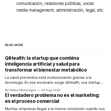
comunicación, relaciones públicas, social
media management, administración, legal, etc.
READ MORE
QiHealth: la startup que combina
inteligencia artificial y salud para
transformar el bienestar metabólico
La salud preventiva está evolucionando gracias a la
tecnología. En ese escenario surge QiHealth, una startup
que desarrolla un ecosistema digital capaz de integrar
By Helios Mondragon
04 Aug 2026
dispositivos inteligentes, inteligencia artificial y monitoreo
El verdadero problema no es el marketing:
en tiempo real para ayudar a las personas a tomar mejores
es el proceso comercial
decisiones sobre su salud metabólica. Su propuesta busca
responder
Muchas empresas llegan a la misma conclusión cuando sus