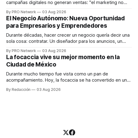
campañas digitales no generan ventas: "el marketing no
funciona". Sin embargo, para Marcelo Gutiérrez, CEO de
By PRO Network
03 Aug 2026
INTERIUS, el problema suele estar en otro lugar. Durante
El Negocio Autónomo: Nueva Oportunidad
una entrevista para el podcast SER PRO, el especialista en
para Empresarios y Emprendedores
marketing digital explicó que
Durante décadas, hacer crecer un negocio quería decir una
sola cosa: contratar. Un diseñador para los anuncios, un
especialista en marketing para las campañas, un copywriter
By PRO Network
03 Aug 2026
para los textos, alguien que supiera de publicidad digital
La focaccia vive su mejor momento en la
para encontrar prospectos, un vendedor para atender
Ciudad de México
llamadas y mensajes, y —con suerte— una persona
Durante mucho tiempo fue vista como un pan de
acompañamiento. Hoy, la focaccia se ha convertido en uno
de los platillos favoritos de quienes buscan cocina
By Redacción
03 Aug 2026
artesanal, ingredientes de calidad y experiencias que
invitan a compartir alrededor de la mesa. Durante mucho
tiempo, hablar de cocina italiana era siempre de