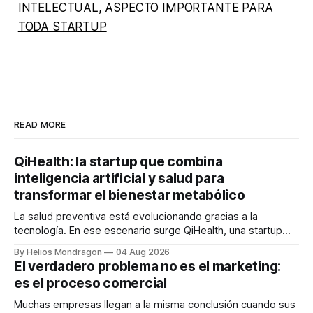
INTELECTUAL, ASPECTO IMPORTANTE PARA
TODA STARTUP
READ MORE
QiHealth: la startup que combina
inteligencia artificial y salud para
transformar el bienestar metabólico
La salud preventiva está evolucionando gracias a la
tecnología. En ese escenario surge QiHealth, una startup
que desarrolla un ecosistema digital capaz de integrar
By Helios Mondragon
04 Aug 2026
dispositivos inteligentes, inteligencia artificial y monitoreo
El verdadero problema no es el marketing:
en tiempo real para ayudar a las personas a tomar mejores
es el proceso comercial
decisiones sobre su salud metabólica. Su propuesta busca
responder
Muchas empresas llegan a la misma conclusión cuando sus