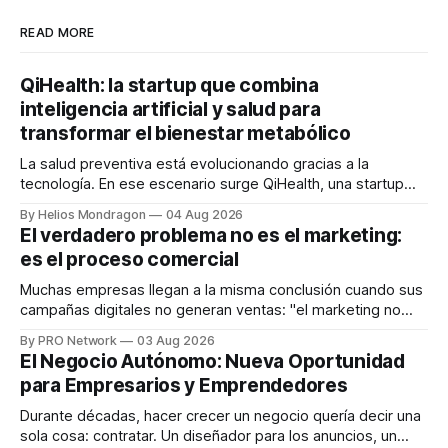
READ MORE
QiHealth: la startup que combina
inteligencia artificial y salud para
transformar el bienestar metabólico
La salud preventiva está evolucionando gracias a la
tecnología. En ese escenario surge QiHealth, una startup
que desarrolla un ecosistema digital capaz de integrar
By Helios Mondragon
04 Aug 2026
dispositivos inteligentes, inteligencia artificial y monitoreo
El verdadero problema no es el marketing:
en tiempo real para ayudar a las personas a tomar mejores
es el proceso comercial
decisiones sobre su salud metabólica. Su propuesta busca
responder
Muchas empresas llegan a la misma conclusión cuando sus
campañas digitales no generan ventas: "el marketing no
funciona". Sin embargo, para Marcelo Gutiérrez, CEO de
By PRO Network
03 Aug 2026
INTERIUS, el problema suele estar en otro lugar. Durante
El Negocio Autónomo: Nueva Oportunidad
una entrevista para el podcast SER PRO, el especialista en
para Empresarios y Emprendedores
marketing digital explicó que
Durante décadas, hacer crecer un negocio quería decir una
sola cosa: contratar. Un diseñador para los anuncios, un