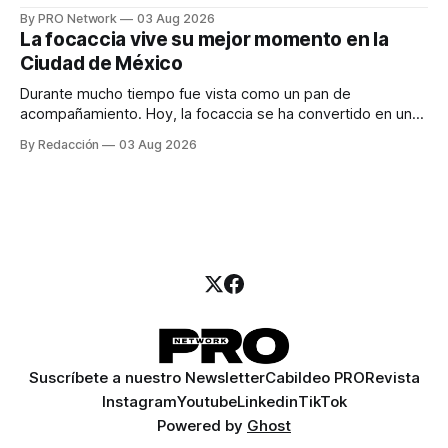
especialista en marketing para las campañas, un copywriter
By PRO Network
03 Aug 2026
para los textos, alguien que supiera de publicidad digital
La focaccia vive su mejor momento en la
para encontrar prospectos, un vendedor para atender
Ciudad de México
llamadas y mensajes, y —con suerte— una persona
Durante mucho tiempo fue vista como un pan de
acompañamiento. Hoy, la focaccia se ha convertido en uno
de los platillos favoritos de quienes buscan cocina
By Redacción
03 Aug 2026
artesanal, ingredientes de calidad y experiencias que
invitan a compartir alrededor de la mesa. Durante mucho
tiempo, hablar de cocina italiana era siempre de
Suscríbete a nuestro Newsletter
Cabildeo PRO
Revista
Instagram
Youtube
Linkedin
TikTok
Powered by
Ghost