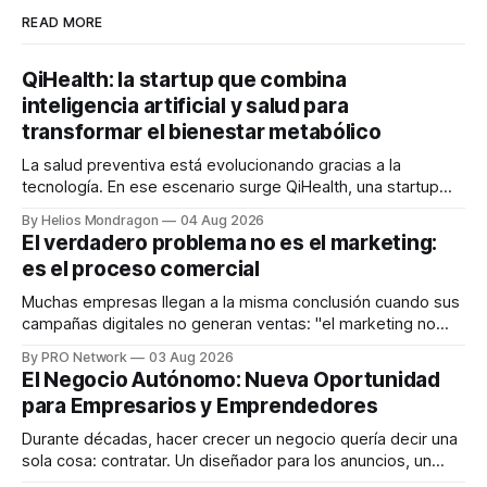
READ MORE
QiHealth: la startup que combina
inteligencia artificial y salud para
transformar el bienestar metabólico
La salud preventiva está evolucionando gracias a la
tecnología. En ese escenario surge QiHealth, una startup
que desarrolla un ecosistema digital capaz de integrar
By Helios Mondragon
04 Aug 2026
dispositivos inteligentes, inteligencia artificial y monitoreo
El verdadero problema no es el marketing:
en tiempo real para ayudar a las personas a tomar mejores
es el proceso comercial
decisiones sobre su salud metabólica. Su propuesta busca
responder
Muchas empresas llegan a la misma conclusión cuando sus
campañas digitales no generan ventas: "el marketing no
funciona". Sin embargo, para Marcelo Gutiérrez, CEO de
By PRO Network
03 Aug 2026
INTERIUS, el problema suele estar en otro lugar. Durante
El Negocio Autónomo: Nueva Oportunidad
una entrevista para el podcast SER PRO, el especialista en
para Empresarios y Emprendedores
marketing digital explicó que
Durante décadas, hacer crecer un negocio quería decir una
sola cosa: contratar. Un diseñador para los anuncios, un
especialista en marketing para las campañas, un copywriter