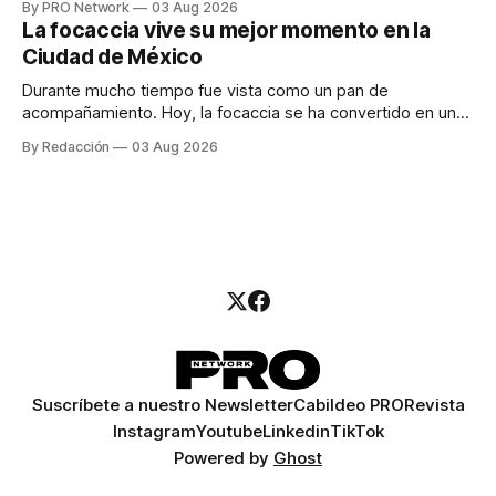
By PRO Network
03 Aug 2026
para los textos, alguien que supiera de publicidad digital
La focaccia vive su mejor momento en la
para encontrar prospectos, un vendedor para atender
Ciudad de México
llamadas y mensajes, y —con suerte— una persona
Durante mucho tiempo fue vista como un pan de
acompañamiento. Hoy, la focaccia se ha convertido en uno
de los platillos favoritos de quienes buscan cocina
By Redacción
03 Aug 2026
artesanal, ingredientes de calidad y experiencias que
invitan a compartir alrededor de la mesa. Durante mucho
tiempo, hablar de cocina italiana era siempre de
Suscríbete a nuestro Newsletter
Cabildeo PRO
Revista
Instagram
Youtube
Linkedin
TikTok
Powered by
Ghost