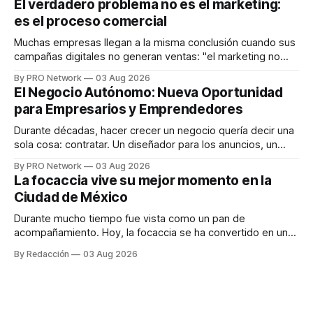
El verdadero problema no es el marketing:
en tiempo real para ayudar a las personas a tomar mejores
es el proceso comercial
decisiones sobre su salud metabólica. Su propuesta busca
responder
Muchas empresas llegan a la misma conclusión cuando sus
campañas digitales no generan ventas: "el marketing no
funciona". Sin embargo, para Marcelo Gutiérrez, CEO de
By PRO Network
03 Aug 2026
INTERIUS, el problema suele estar en otro lugar. Durante
El Negocio Autónomo: Nueva Oportunidad
una entrevista para el podcast SER PRO, el especialista en
para Empresarios y Emprendedores
marketing digital explicó que
Durante décadas, hacer crecer un negocio quería decir una
sola cosa: contratar. Un diseñador para los anuncios, un
especialista en marketing para las campañas, un copywriter
By PRO Network
03 Aug 2026
para los textos, alguien que supiera de publicidad digital
La focaccia vive su mejor momento en la
para encontrar prospectos, un vendedor para atender
Ciudad de México
llamadas y mensajes, y —con suerte— una persona
Durante mucho tiempo fue vista como un pan de
acompañamiento. Hoy, la focaccia se ha convertido en uno
de los platillos favoritos de quienes buscan cocina
By Redacción
03 Aug 2026
artesanal, ingredientes de calidad y experiencias que
invitan a compartir alrededor de la mesa. Durante mucho
tiempo, hablar de cocina italiana era siempre de