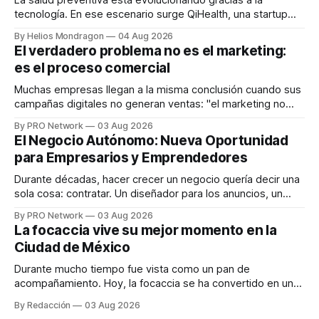
tecnología. En ese escenario surge QiHealth, una startup
que desarrolla un ecosistema digital capaz de integrar
By Helios Mondragon
04 Aug 2026
dispositivos inteligentes, inteligencia artificial y monitoreo
El verdadero problema no es el marketing:
en tiempo real para ayudar a las personas a tomar mejores
es el proceso comercial
decisiones sobre su salud metabólica. Su propuesta busca
responder
Muchas empresas llegan a la misma conclusión cuando sus
campañas digitales no generan ventas: "el marketing no
funciona". Sin embargo, para Marcelo Gutiérrez, CEO de
By PRO Network
03 Aug 2026
INTERIUS, el problema suele estar en otro lugar. Durante
El Negocio Autónomo: Nueva Oportunidad
una entrevista para el podcast SER PRO, el especialista en
para Empresarios y Emprendedores
marketing digital explicó que
Durante décadas, hacer crecer un negocio quería decir una
sola cosa: contratar. Un diseñador para los anuncios, un
especialista en marketing para las campañas, un copywriter
By PRO Network
03 Aug 2026
para los textos, alguien que supiera de publicidad digital
La focaccia vive su mejor momento en la
para encontrar prospectos, un vendedor para atender
Ciudad de México
llamadas y mensajes, y —con suerte— una persona
Durante mucho tiempo fue vista como un pan de
acompañamiento. Hoy, la focaccia se ha convertido en uno
de los platillos favoritos de quienes buscan cocina
By Redacción
03 Aug 2026
artesanal, ingredientes de calidad y experiencias que