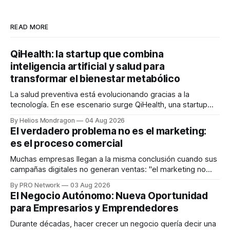
READ MORE
QiHealth: la startup que combina
inteligencia artificial y salud para
transformar el bienestar metabólico
La salud preventiva está evolucionando gracias a la
tecnología. En ese escenario surge QiHealth, una startup
que desarrolla un ecosistema digital capaz de integrar
By Helios Mondragon
04 Aug 2026
dispositivos inteligentes, inteligencia artificial y monitoreo
El verdadero problema no es el marketing:
en tiempo real para ayudar a las personas a tomar mejores
es el proceso comercial
decisiones sobre su salud metabólica. Su propuesta busca
responder
Muchas empresas llegan a la misma conclusión cuando sus
campañas digitales no generan ventas: "el marketing no
funciona". Sin embargo, para Marcelo Gutiérrez, CEO de
By PRO Network
03 Aug 2026
INTERIUS, el problema suele estar en otro lugar. Durante
El Negocio Autónomo: Nueva Oportunidad
una entrevista para el podcast SER PRO, el especialista en
para Empresarios y Emprendedores
marketing digital explicó que
Durante décadas, hacer crecer un negocio quería decir una