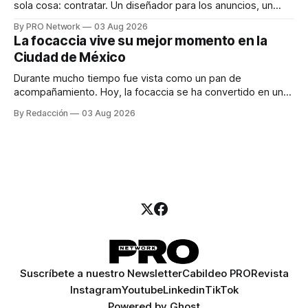
sola cosa: contratar. Un diseñador para los anuncios, un
especialista en marketing para las campañas, un copywriter
By PRO Network
03 Aug 2026
para los textos, alguien que supiera de publicidad digital
La focaccia vive su mejor momento en la
para encontrar prospectos, un vendedor para atender
Ciudad de México
llamadas y mensajes, y —con suerte— una persona
Durante mucho tiempo fue vista como un pan de
acompañamiento. Hoy, la focaccia se ha convertido en uno
de los platillos favoritos de quienes buscan cocina
By Redacción
03 Aug 2026
artesanal, ingredientes de calidad y experiencias que
invitan a compartir alrededor de la mesa. Durante mucho
tiempo, hablar de cocina italiana era siempre de
Suscríbete a nuestro Newsletter
Cabildeo PRO
Revista
Instagram
Youtube
Linkedin
TikTok
Powered by
Ghost