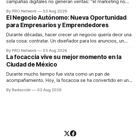
campañas digitales no generan ventas: "el marketing no
funciona". Sin embargo, para Marcelo Gutiérrez, CEO de
By PRO Network
03 Aug 2026
INTERIUS, el problema suele estar en otro lugar. Durante
El Negocio Autónomo: Nueva Oportunidad
una entrevista para el podcast SER PRO, el especialista en
para Empresarios y Emprendedores
marketing digital explicó que
Durante décadas, hacer crecer un negocio quería decir una
sola cosa: contratar. Un diseñador para los anuncios, un
especialista en marketing para las campañas, un copywriter
By PRO Network
03 Aug 2026
para los textos, alguien que supiera de publicidad digital
La focaccia vive su mejor momento en la
para encontrar prospectos, un vendedor para atender
Ciudad de México
llamadas y mensajes, y —con suerte— una persona
Durante mucho tiempo fue vista como un pan de
acompañamiento. Hoy, la focaccia se ha convertido en uno
de los platillos favoritos de quienes buscan cocina
By Redacción
03 Aug 2026
artesanal, ingredientes de calidad y experiencias que
invitan a compartir alrededor de la mesa. Durante mucho
tiempo, hablar de cocina italiana era siempre de