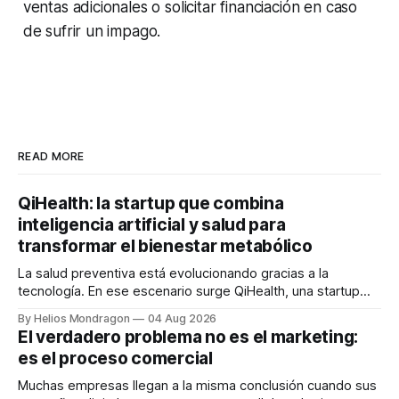
ventas adicionales o solicitar financiación en caso
de sufrir un impago.
READ MORE
QiHealth: la startup que combina
inteligencia artificial y salud para
transformar el bienestar metabólico
La salud preventiva está evolucionando gracias a la
tecnología. En ese escenario surge QiHealth, una startup
que desarrolla un ecosistema digital capaz de integrar
By Helios Mondragon
04 Aug 2026
dispositivos inteligentes, inteligencia artificial y monitoreo
El verdadero problema no es el marketing:
en tiempo real para ayudar a las personas a tomar mejores
es el proceso comercial
decisiones sobre su salud metabólica. Su propuesta busca
responder
Muchas empresas llegan a la misma conclusión cuando sus