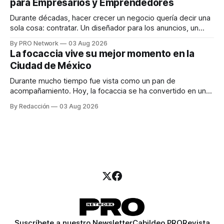
para Empresarios y Emprendedores
marketing digital explicó que
Durante décadas, hacer crecer un negocio quería decir una
sola cosa: contratar. Un diseñador para los anuncios, un
especialista en marketing para las campañas, un copywriter
By PRO Network
03 Aug 2026
para los textos, alguien que supiera de publicidad digital
La focaccia vive su mejor momento en la
para encontrar prospectos, un vendedor para atender
Ciudad de México
llamadas y mensajes, y —con suerte— una persona
Durante mucho tiempo fue vista como un pan de
acompañamiento. Hoy, la focaccia se ha convertido en uno
de los platillos favoritos de quienes buscan cocina
By Redacción
03 Aug 2026
artesanal, ingredientes de calidad y experiencias que
invitan a compartir alrededor de la mesa. Durante mucho
tiempo, hablar de cocina italiana era siempre de
Suscríbete a nuestro Newsletter
Cabildeo PRO
Revista