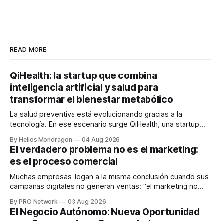
READ MORE
QiHealth: la startup que combina
inteligencia artificial y salud para
transformar el bienestar metabólico
La salud preventiva está evolucionando gracias a la
tecnología. En ese escenario surge QiHealth, una startup
que desarrolla un ecosistema digital capaz de integrar
By Helios Mondragon
04 Aug 2026
dispositivos inteligentes, inteligencia artificial y monitoreo
El verdadero problema no es el marketing:
en tiempo real para ayudar a las personas a tomar mejores
es el proceso comercial
decisiones sobre su salud metabólica. Su propuesta busca
responder
Muchas empresas llegan a la misma conclusión cuando sus
campañas digitales no generan ventas: "el marketing no
funciona". Sin embargo, para Marcelo Gutiérrez, CEO de
By PRO Network
03 Aug 2026
INTERIUS, el problema suele estar en otro lugar. Durante
El Negocio Autónomo: Nueva Oportunidad
una entrevista para el podcast SER PRO, el especialista en