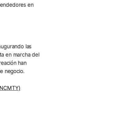
rendedores en
naugurando las
sta en marcha del
reación han
e negocio.
 (INCMTY)