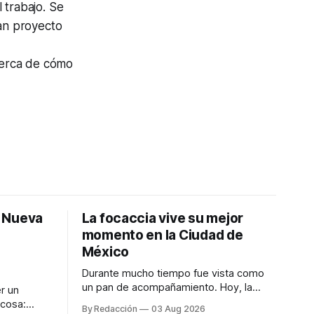
 trabajo. Se
ran proyecto
acerca de cómo
: Nueva
La focaccia vive su mejor
momento en la Ciudad de
México
Durante mucho tiempo fue vista como
un pan de acompañamiento. Hoy, la
r un
focaccia se ha convertido en uno de los
 cosa:
By Redacción
03 Aug 2026