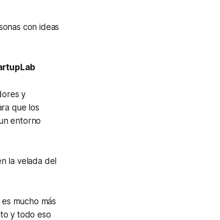
sonas con ideas
tartupLab
dores y
ara que los
 un entorno
n la velada del
, es mucho más
ito y todo eso