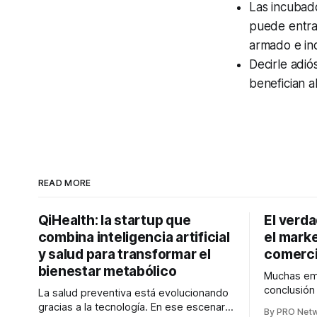
Las incubado
puede entrar
armado e inc
Decirle adió
benefician 
READ MORE
QiHealth: la startup que
El verd
combina inteligencia artificial
el marke
y salud para transformar el
comerci
bienestar metabólico
Muchas emp
conclusió
La salud preventiva está evolucionando
digitales n
gracias a la tecnología. En ese escenario
By PRO Net