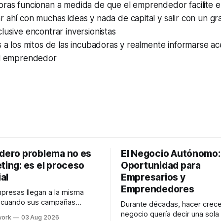
ras funcionan a medida de que el emprendedor facilite el
 ahí con muchas ideas y nada de capital y salir con un g
lusive encontrar inversionistas
s a los mitos de las incubadoras y realmente informarse 
al emprendedor
adero problema no es
El Negocio Autónomo
ting: es el proceso
Oportunidad para
al
Empresarios y
Emprendedores
resas llegan a la misma
n cuando sus campañas
Durante décadas, hacer crece
o generan ventas: "el
negocio quería decir una sola
work
03 Aug 2026