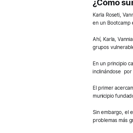
¿Cómo sur
Karla Roseti, Van
en un Bootcamp e
Ahí, Karla, Vanni
grupos vulnerabl
En un principio c
inclinándose por l
El primer acercam
municipio fundad
Sin embargo, el e
problemas más gra