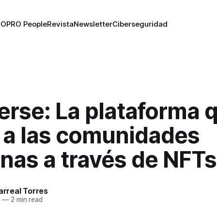
RO
PRO People
Revista
Newsletter
Ciberseguridad
erse: La plataforma 
 a las comunidades
nas a través de NFTs
larreal Torres
2
—
2 min read