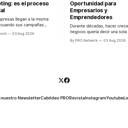
ting: es el proceso
Oportunidad para
al
Empresarios y
Emprendedores
resas llegan a la misma
n cuando sus campañas
Durante décadas, hacer crece
o generan ventas: "el
negocio quería decir una sola
work
03 Aug 2026
no funciona". Sin embargo,
contratar. Un diseñador para l
By PRO Network
03 Aug 2026
lo Gutiérrez, CEO de
anuncios, un especialista en 
el problema suele estar en
para las campañas, un copywr
los textos, alguien que supier
R PRO, el especialista en
publicidad digital para encontr
igital explicó que
prospectos, un vendedor par
llamadas y mensajes, y —co
una persona
 nuestro Newsletter
Cabildeo PRO
Revista
Instagram
Youtube
Li