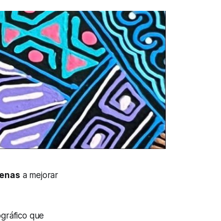
genas
a mejorar
ográfico que