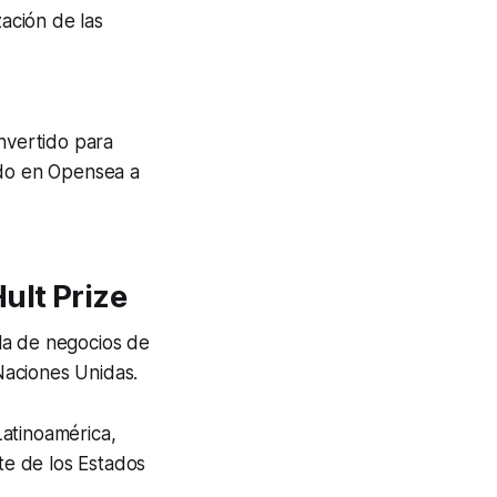
zación de las
invertido para
ado en Opensea a
ult Prize
la de negocios de
Naciones Unidas.
Latinoamérica,
e de los Estados