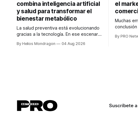
combina inteligencia artificial
el marke
y salud para transformar el
comerci
bienestar metabólico
Muchas emp
conclusió
La salud preventiva está evolucionando
digitales n
gracias a la tecnología. En ese escenario
By PRO Net
marketing 
surge QiHealth, una startup que
By Helios Mondragon
04 Aug 2026
para Marce
desarrolla un ecosistema digital capaz
INTERIUS, 
de integrar dispositivos inteligentes,
otro lugar. Durante una entrevista para el
inteligencia artificial y monitoreo en
podcast SE
tiempo real para ayudar a las personas a
marketing d
tomar mejores decisiones sobre su
salud metabólica. Su propuesta busca
responder
Suscríbete a