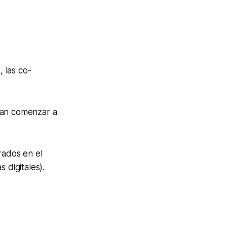
, las co-
ían comenzar a
rados en el
 digitales).