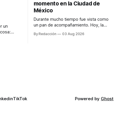
momento en la Ciudad de
México
Durante mucho tiempo fue vista como
un pan de acompañamiento. Hoy, la
r un
focaccia se ha convertido en uno de los
 cosa:
By Redacción
03 Aug 2026
platillos favoritos de quienes buscan
os
cocina artesanal, ingredientes de calidad
marketing
y experiencias que invitan a compartir
iter para
alrededor de la mesa. Durante mucho
a de
tiempo, hablar de cocina italiana era
ar
siempre de
a atender
n suerte—
nkedin
TikTok
Powered by
Ghost