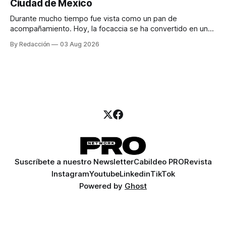
Ciudad de México
llamadas y mensajes, y —con suerte— una persona
Durante mucho tiempo fue vista como un pan de
acompañamiento. Hoy, la focaccia se ha convertido en uno
de los platillos favoritos de quienes buscan cocina
By Redacción
03 Aug 2026
artesanal, ingredientes de calidad y experiencias que
invitan a compartir alrededor de la mesa. Durante mucho
tiempo, hablar de cocina italiana era siempre de
Suscríbete a nuestro Newsletter
Cabildeo PRO
Revista
Instagram
Youtube
Linkedin
TikTok
Powered by
Ghost