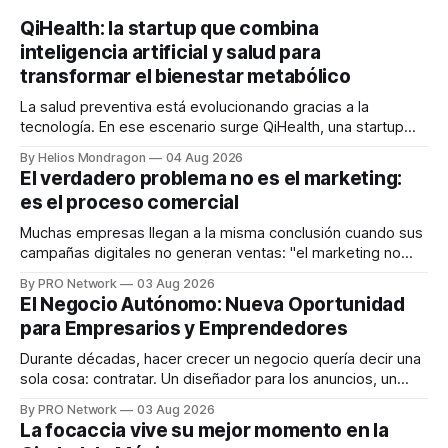
QiHealth: la startup que combina
inteligencia artificial y salud para
transformar el bienestar metabólico
La salud preventiva está evolucionando gracias a la
tecnología. En ese escenario surge QiHealth, una startup
que desarrolla un ecosistema digital capaz de integrar
By Helios Mondragon
04 Aug 2026
dispositivos inteligentes, inteligencia artificial y monitoreo
El verdadero problema no es el marketing:
en tiempo real para ayudar a las personas a tomar mejores
es el proceso comercial
decisiones sobre su salud metabólica. Su propuesta busca
responder
Muchas empresas llegan a la misma conclusión cuando sus
campañas digitales no generan ventas: "el marketing no
funciona". Sin embargo, para Marcelo Gutiérrez, CEO de
By PRO Network
03 Aug 2026
INTERIUS, el problema suele estar en otro lugar. Durante
El Negocio Autónomo: Nueva Oportunidad
una entrevista para el podcast SER PRO, el especialista en
para Empresarios y Emprendedores
marketing digital explicó que
Durante décadas, hacer crecer un negocio quería decir una
sola cosa: contratar. Un diseñador para los anuncios, un
especialista en marketing para las campañas, un copywriter
By PRO Network
03 Aug 2026
para los textos, alguien que supiera de publicidad digital
La focaccia vive su mejor momento en la
para encontrar prospectos, un vendedor para atender