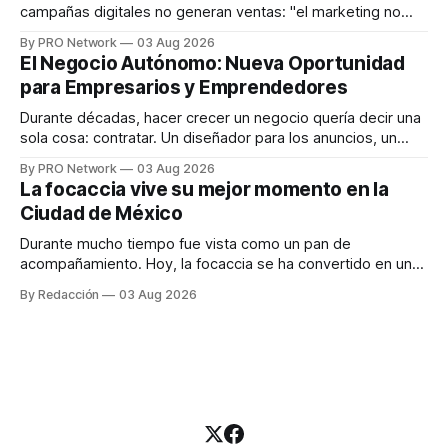
campañas digitales no generan ventas: "el marketing no
funciona". Sin embargo, para Marcelo Gutiérrez, CEO de
By PRO Network
03 Aug 2026
INTERIUS, el problema suele estar en otro lugar. Durante
El Negocio Autónomo: Nueva Oportunidad
una entrevista para el podcast SER PRO, el especialista en
para Empresarios y Emprendedores
marketing digital explicó que
Durante décadas, hacer crecer un negocio quería decir una
sola cosa: contratar. Un diseñador para los anuncios, un
especialista en marketing para las campañas, un copywriter
By PRO Network
03 Aug 2026
para los textos, alguien que supiera de publicidad digital
La focaccia vive su mejor momento en la
para encontrar prospectos, un vendedor para atender
Ciudad de México
llamadas y mensajes, y —con suerte— una persona
Durante mucho tiempo fue vista como un pan de
acompañamiento. Hoy, la focaccia se ha convertido en uno
de los platillos favoritos de quienes buscan cocina
By Redacción
03 Aug 2026
artesanal, ingredientes de calidad y experiencias que
invitan a compartir alrededor de la mesa. Durante mucho
tiempo, hablar de cocina italiana era siempre de