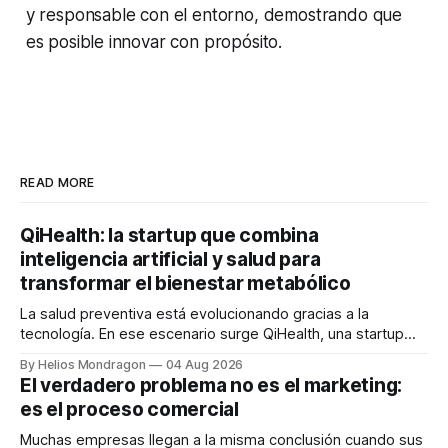
y responsable con el entorno, demostrando que
es posible innovar con propósito.
READ MORE
QiHealth: la startup que combina
inteligencia artificial y salud para
transformar el bienestar metabólico
La salud preventiva está evolucionando gracias a la
tecnología. En ese escenario surge QiHealth, una startup
que desarrolla un ecosistema digital capaz de integrar
By Helios Mondragon
04 Aug 2026
dispositivos inteligentes, inteligencia artificial y monitoreo
El verdadero problema no es el marketing:
en tiempo real para ayudar a las personas a tomar mejores
es el proceso comercial
decisiones sobre su salud metabólica. Su propuesta busca
responder
Muchas empresas llegan a la misma conclusión cuando sus