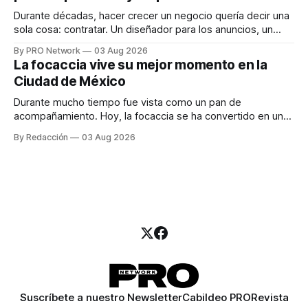
Durante décadas, hacer crecer un negocio quería decir una
sola cosa: contratar. Un diseñador para los anuncios, un
especialista en marketing para las campañas, un copywriter
By PRO Network
03 Aug 2026
para los textos, alguien que supiera de publicidad digital
La focaccia vive su mejor momento en la
para encontrar prospectos, un vendedor para atender
Ciudad de México
llamadas y mensajes, y —con suerte— una persona
Durante mucho tiempo fue vista como un pan de
acompañamiento. Hoy, la focaccia se ha convertido en uno
de los platillos favoritos de quienes buscan cocina
By Redacción
03 Aug 2026
artesanal, ingredientes de calidad y experiencias que
invitan a compartir alrededor de la mesa. Durante mucho
tiempo, hablar de cocina italiana era siempre de
Suscríbete a nuestro Newsletter
Cabildeo PRO
Revista