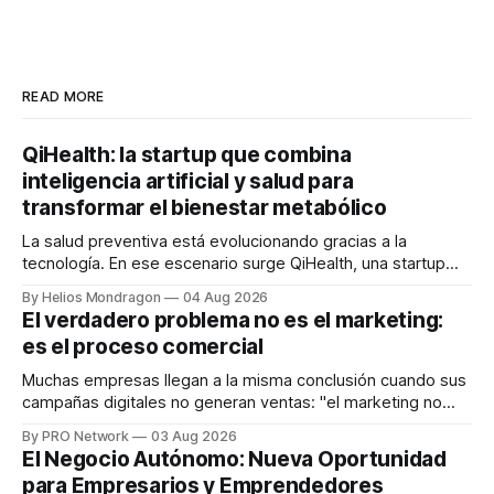
READ MORE
QiHealth: la startup que combina
inteligencia artificial y salud para
transformar el bienestar metabólico
La salud preventiva está evolucionando gracias a la
tecnología. En ese escenario surge QiHealth, una startup
que desarrolla un ecosistema digital capaz de integrar
By Helios Mondragon
04 Aug 2026
dispositivos inteligentes, inteligencia artificial y monitoreo
El verdadero problema no es el marketing:
en tiempo real para ayudar a las personas a tomar mejores
es el proceso comercial
decisiones sobre su salud metabólica. Su propuesta busca
responder
Muchas empresas llegan a la misma conclusión cuando sus
campañas digitales no generan ventas: "el marketing no
funciona". Sin embargo, para Marcelo Gutiérrez, CEO de
By PRO Network
03 Aug 2026
INTERIUS, el problema suele estar en otro lugar. Durante
El Negocio Autónomo: Nueva Oportunidad
una entrevista para el podcast SER PRO, el especialista en
para Empresarios y Emprendedores
marketing digital explicó que