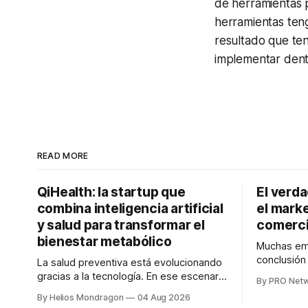
de herramientas 
herramientas teng
resultado que ten
implementar dentr
READ MORE
QiHealth: la startup que
El verd
combina inteligencia artificial
el marke
y salud para transformar el
comerci
bienestar metabólico
Muchas emp
conclusió
La salud preventiva está evolucionando
digitales n
gracias a la tecnología. En ese escenario
By PRO Net
marketing 
surge QiHealth, una startup que
By Helios Mondragon
04 Aug 2026
para Marce
desarrolla un ecosistema digital capaz