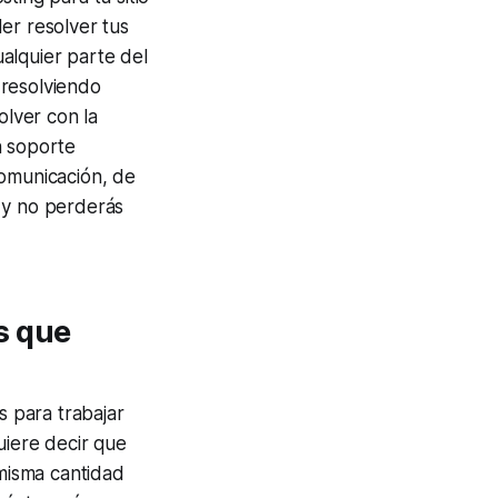
er resolver tus
alquier parte del
 resolviendo
lver con la
n soporte
comunicación, de
 y no perderás
s que
 para trabajar
uiere decir que
 misma cantidad