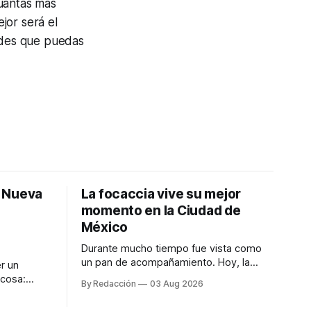
Cuántas más
jor será el
dades que puedas
: Nueva
La focaccia vive su mejor
momento en la Ciudad de
México
Durante mucho tiempo fue vista como
un pan de acompañamiento. Hoy, la
r un
focaccia se ha convertido en uno de los
 cosa:
By Redacción
03 Aug 2026
platillos favoritos de quienes buscan
os
cocina artesanal, ingredientes de calidad
marketing