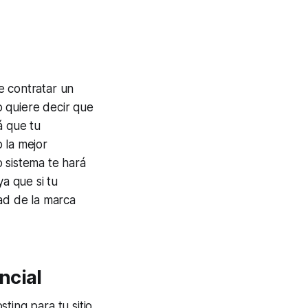
e contratar un
 quiere decir que
á que tu
 la mejor
 sistema te hará
ya que si tu
dad de la marca
ncial
ting para tu sitio