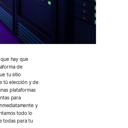
s que hay que
ataforma de
e tu sitio
e tú elección y de
unas plataformas
entas para
 inmediatamente y
ontamos todo lo
e todas para tu