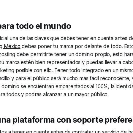
para todo el mundo
cial una de las claves que debes tener en cuenta antes d
ng México
debes poner tu marca por delante de todo. Esto
hosting debe permitirte tener un dominio propio, esto har
 tu marca estén bien representados y puedas llevar a cabo
keting posible con ello. Tener todo integrado en un mismo
ncillo y para el público será mucho más fácil reconocerte, 
 el dominio se encuentran emparentados al 100%, la identi
ara todos y podrás alcanzar a un mayor público.
na plataforma con soporte prefere
os a tener en cuenta antes de contratar un servicio de hos