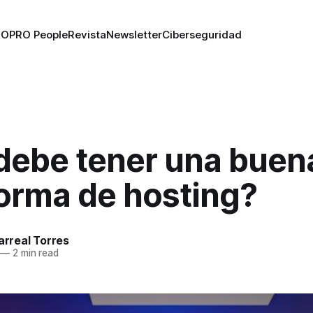
RO
PRO People
Revista
Newsletter
Ciberseguridad
debe tener una buen
forma de hosting?
larreal Torres
—
2 min read