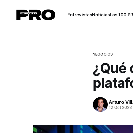
Entrevistas
Noticias
Las 100 P
NEGOCIOS
¿Qué 
plata
Arturo Vil
12 Oct 2023