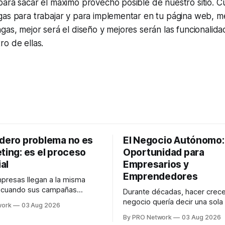
para sacar el máximo provecho posible de nuestro sitio. 
as para trabajar y para implementar en tu página web, me
gas, mejor será el diseño y mejores serán las funcionali
o de ellas.
adero problema no es
El Negocio Autónomo
ting: es el proceso
Oportunidad para
al
Empresarios y
Emprendedores
resas llegan a la misma
n cuando sus campañas
Durante décadas, hacer crece
o generan ventas: "el
negocio quería decir una sola
work
03 Aug 2026
no funciona". Sin embargo,
contratar. Un diseñador para l
By PRO Network
03 Aug 2026
lo Gutiérrez, CEO de
anuncios, un especialista en 