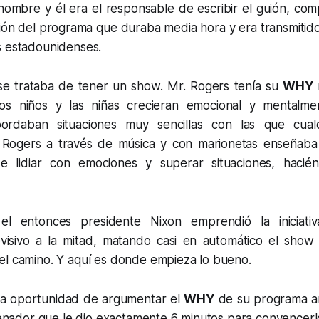
nombre y él era el responsable de escribir el guión, com
trión del programa que duraba media hora y era transmitido
s estadounidenses.
se trataba de tener un show. Mr. Rogers tenía su
WHY
m
os niños y las niñas crecieran emocional y mentalme
rdaban situaciones muy sencillas con las que cual
. Rogers a través de música y con marionetas enseñaba
de lidiar con emociones y superar situaciones, haci
l entonces presidente Nixon emprendió la iniciati
visivo a la mitad, matando casi en automático el sho
el camino. Y aquí es donde empieza lo bueno.
la oportunidad de argumentar el
WHY
de su programa an
 senador que le dio exactamente 6 minutos para convencerlo