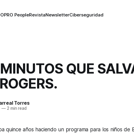
RO
PRO People
Revista
Newsletter
Ciberseguridad
 MINUTOS QUE SAL
 ROGERS.
larreal Torres
8
—
2 min read
ba quince años haciendo un programa para los niños de E