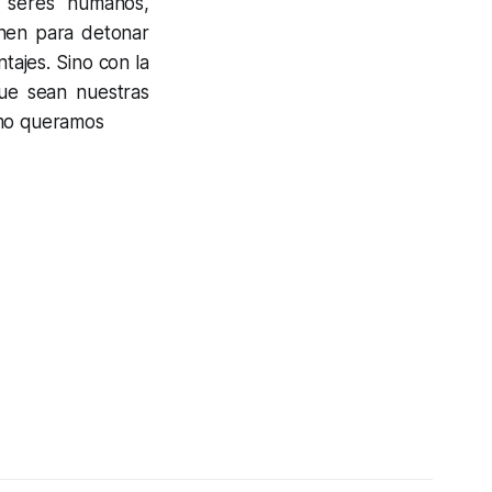
 seres humanos,
enen para detonar
tajes. Sino con la
que sean nuestras
omo queramos