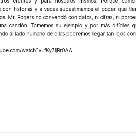
tros clientes y para nosotros mismos. Porque como
con historias y a veces subestimamos el poder que ti
os. Mr. Rogers no convenció con datos, ni cifras, ni porcen
una canción. Tomemos su ejemplo y por más difíciles 
ando al lado humano de ellas podremos llegar tan lejos c
tube.com/watch?v=fKy7ljRr0AA