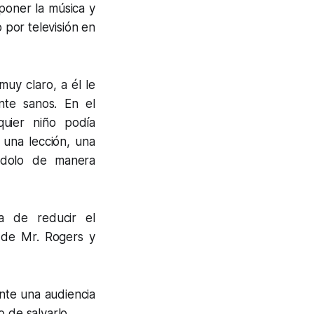
poner la música y
 por televisión en
uy claro, a él le
nte sanos. En el
quier niño podía
 una lección, una
éndolo de manera
va de reducir el
w de Mr. Rogers y
te una audiencia
 de salvarlo.