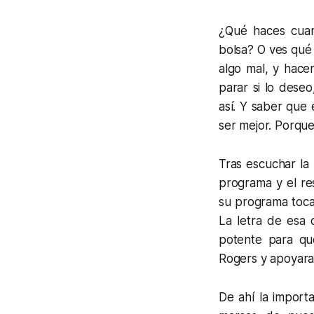
¿
Qu
é haces cua
bolsa? O ves qu
é
algo mal, y hace
parar si lo dese
así. Y saber que
ser mejor. Porque
Tras escuchar la 
programa y el res
su programa toca
La letra de esa 
potente para que
Rogers y apoyara
De ahí la import