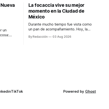
: Nueva
La focaccia vive su mejor
momento en la Ciudad de
México
Durante mucho tiempo fue vista como
un pan de acompañamiento. Hoy, la
r un
focaccia se ha convertido en uno de los
 cosa:
By Redacción
03 Aug 2026
platillos favoritos de quienes buscan
os
cocina artesanal, ingredientes de calidad
marketing
y experiencias que invitan a compartir
iter para
alrededor de la mesa. Durante mucho
a de
tiempo, hablar de cocina italiana era
ar
siempre de
a atender
n suerte—
nkedin
TikTok
Powered by
Ghost