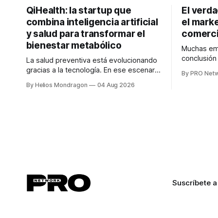
QiHealth: la startup que
El verd
combina inteligencia artificial
el marke
y salud para transformar el
comerci
bienestar metabólico
Muchas emp
conclusió
La salud preventiva está evolucionando
digitales n
gracias a la tecnología. En ese escenario
By PRO Net
marketing 
surge QiHealth, una startup que
By Helios Mondragon
04 Aug 2026
para Marce
desarrolla un ecosistema digital capaz
INTERIUS, 
de integrar dispositivos inteligentes,
otro lugar. Durante una entrevista para el
inteligencia artificial y monitoreo en
podcast SE
tiempo real para ayudar a las personas a
marketing d
tomar mejores decisiones sobre su
salud metabólica. Su propuesta busca
responder
Suscríbete a