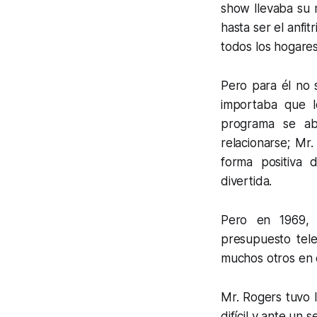
show llevaba su 
hasta ser el anfi
todos los hogare
Pero para él no 
importaba que l
programa se abo
relacionarse; Mr
forma positiva 
divertida.
Pero en 1969, e
presupuesto tele
muchos otros en 
Mr. Rogers tuvo 
difícil y ante un