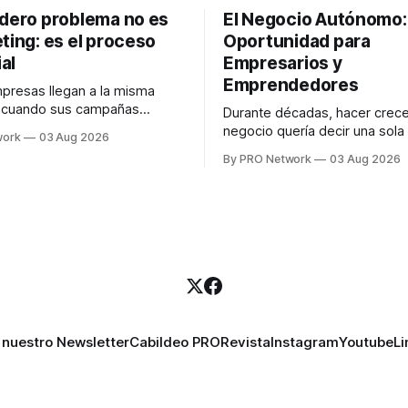
adero problema no es
El Negocio Autónomo
ting: es el proceso
Oportunidad para
al
Empresarios y
Emprendedores
resas llegan a la misma
n cuando sus campañas
Durante décadas, hacer crece
o generan ventas: "el
negocio quería decir una sola
work
03 Aug 2026
no funciona". Sin embargo,
contratar. Un diseñador para l
By PRO Network
03 Aug 2026
lo Gutiérrez, CEO de
anuncios, un especialista en 
el problema suele estar en
para las campañas, un copywr
los textos, alguien que supier
R PRO, el especialista en
publicidad digital para encontr
igital explicó que
prospectos, un vendedor par
llamadas y mensajes, y —co
una persona
 nuestro Newsletter
Cabildeo PRO
Revista
Instagram
Youtube
Li