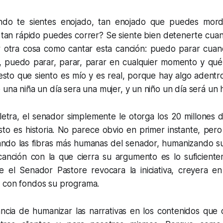
ndo te sientes enojado, tan enojado que puedes mor
 tan rápido puedes correr? Se siente bien detenerte cua
r otra cosa como cantar esta canció
n: puedo parar cuan
o, puedo parar, parar, parar en cualquier momento y qu
é
 esto que siento es mío y es real, porque hay algo adent
 una niñ
a un día sera una mujer, y un niñ
o un dí
a será un
letra, el senador simplemente le otorga los 20 millones 
to es historia. No parece obvio en primer instante, pero
ndo las fibras más humanas del senador, humanizando su 
canción con la que cierra su argumento es lo suficient
 el Senador Pastore revocara la iniciativa, creyera e
 con fondos su programa.
ancia de humanizar las narrativas en los contenidos que 