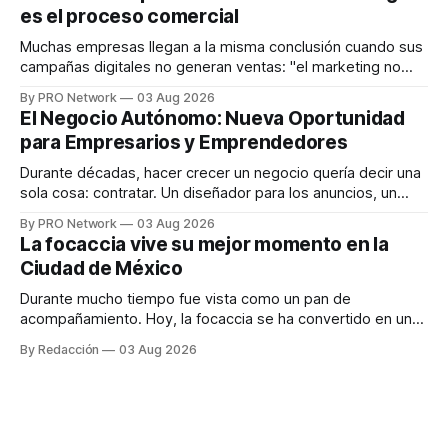
en tiempo real para ayudar a las personas a tomar mejores
es el proceso comercial
decisiones sobre su salud metabólica. Su propuesta busca
responder
Muchas empresas llegan a la misma conclusión cuando sus
campañas digitales no generan ventas: "el marketing no
funciona". Sin embargo, para Marcelo Gutiérrez, CEO de
By PRO Network
03 Aug 2026
INTERIUS, el problema suele estar en otro lugar. Durante
El Negocio Autónomo: Nueva Oportunidad
una entrevista para el podcast SER PRO, el especialista en
para Empresarios y Emprendedores
marketing digital explicó que
Durante décadas, hacer crecer un negocio quería decir una
sola cosa: contratar. Un diseñador para los anuncios, un
especialista en marketing para las campañas, un copywriter
By PRO Network
03 Aug 2026
para los textos, alguien que supiera de publicidad digital
La focaccia vive su mejor momento en la
para encontrar prospectos, un vendedor para atender
Ciudad de México
llamadas y mensajes, y —con suerte— una persona
Durante mucho tiempo fue vista como un pan de
acompañamiento. Hoy, la focaccia se ha convertido en uno
de los platillos favoritos de quienes buscan cocina
By Redacción
03 Aug 2026
artesanal, ingredientes de calidad y experiencias que
invitan a compartir alrededor de la mesa. Durante mucho
tiempo, hablar de cocina italiana era siempre de