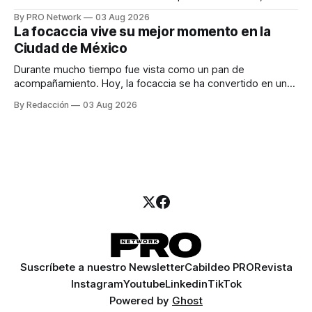
especialista en marketing para las campañas, un copywriter
By PRO Network
03 Aug 2026
para los textos, alguien que supiera de publicidad digital
La focaccia vive su mejor momento en la
para encontrar prospectos, un vendedor para atender
Ciudad de México
llamadas y mensajes, y —con suerte— una persona
Durante mucho tiempo fue vista como un pan de
acompañamiento. Hoy, la focaccia se ha convertido en uno
de los platillos favoritos de quienes buscan cocina
By Redacción
03 Aug 2026
artesanal, ingredientes de calidad y experiencias que
invitan a compartir alrededor de la mesa. Durante mucho
tiempo, hablar de cocina italiana era siempre de
Suscríbete a nuestro Newsletter
Cabildeo PRO
Revista
Instagram
Youtube
Linkedin
TikTok
Powered by
Ghost