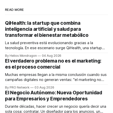
READ MORE
QiHealth: la startup que combina
inteligencia artificial y salud para
transformar el bienestar metabólico
La salud preventiva está evolucionando gracias a la
tecnología. En ese escenario surge QiHealth, una startup
que desarrolla un ecosistema digital capaz de integrar
By Helios Mondragon
04 Aug 2026
dispositivos inteligentes, inteligencia artificial y monitoreo
El verdadero problema no es el marketing:
en tiempo real para ayudar a las personas a tomar mejores
es el proceso comercial
decisiones sobre su salud metabólica. Su propuesta busca
responder
Muchas empresas llegan a la misma conclusión cuando sus
campañas digitales no generan ventas: "el marketing no
funciona". Sin embargo, para Marcelo Gutiérrez, CEO de
By PRO Network
03 Aug 2026
INTERIUS, el problema suele estar en otro lugar. Durante
El Negocio Autónomo: Nueva Oportunidad
una entrevista para el podcast SER PRO, el especialista en
para Empresarios y Emprendedores
marketing digital explicó que
Durante décadas, hacer crecer un negocio quería decir una
sola cosa: contratar. Un diseñador para los anuncios, un