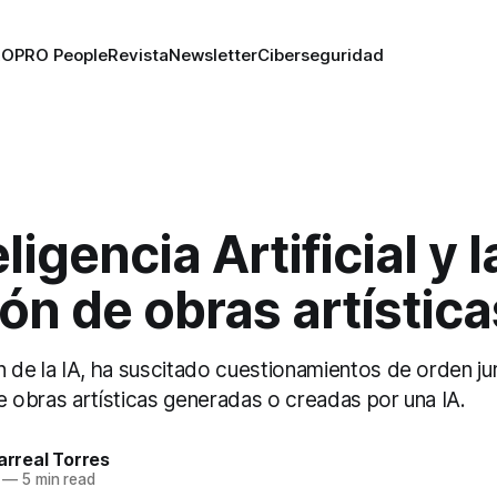
RO
PRO People
Revista
Newsletter
Ciberseguridad
ligencia Artificial y l
ón de obras artística
n de la IA, ha suscitado cuestionamientos de orden ju
 de obras artísticas generadas o creadas por una IA.
larreal Torres
—
5 min read