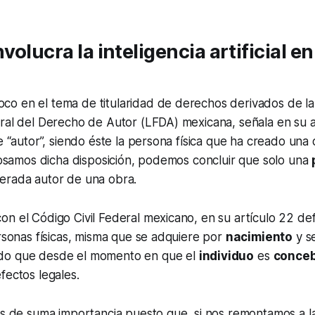
volucra la inteligencia artificial en
o en el tema de titularidad de derechos derivados de la
ral del Derecho de Autor (LFDA) mexicana, señala en su ar
e “autor”, siendo éste la persona física que ha creado una o
glosamos dicha disposición, podemos concluir que solo una
erada autor de una obra.
n el Código Civil Federal mexicano, en su artículo 22 def
ersonas físicas, misma que se adquiere por
nacimiento
y se
ndo que desde el momento en que el
individuo
es
conce
fectos legales.
es de suma importancia puesto que, si nos remontamos a la