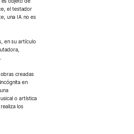
 es objeto de
e, el testador
te, una IA no es
, en su artículo
utadora,
.
s obras creadas
 incógnita en
 una
sical o artística
ealiza los