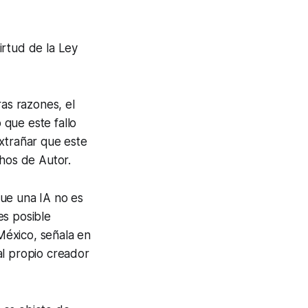
irtud de la Ley
ras razones, el
 que este fallo
extrañar que este
chos de Autor.
que una IA no es
es posible
México, señala en
al propio creador