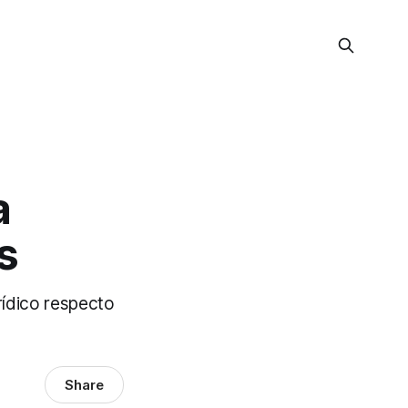
a
s
rídico respecto
Share