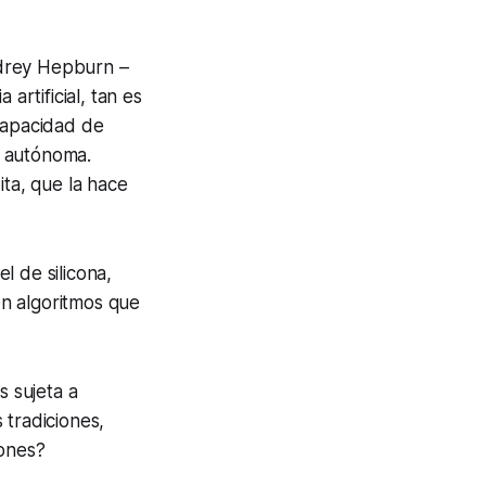
udrey Hepburn –
artificial, tan es
 capacidad de
a autónoma.
ita, que la hace
l de silicona,
n algoritmos que
s sujeta a
 tradiciones,
rones?