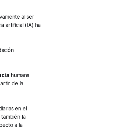
ivamente al ser
 artificial (IA) ha
dación
ncia
humana
artir de la
iarias en el
 también la
pecto a la