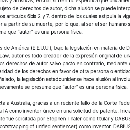
rias y artísticas, el cual, si bien no especifica que única
sujeto de derechos de autor, dicha alusión se puede interp
os artículos 6bis 2 y 7, dentro de los cuales estipula la vig
 a partir de su muerte, por lo que, al ser el ser humano s
e que “autor” es una persona física.
 de América (E.E.U.U.), bajo la legislación en materia de
 Law
, autor es todo creador de la expresión original de un
 los derechos de autor salvo pacto en contrario, mediante e
laridad de los derechos en favor de otra persona o entidad 
alado, la legislación estadounidense hace alusión al invol
nuevamente se presume que “autor” es una persona física.
a a Australia, gracias a un reciente fallo de la Corte Fede
a IA como inventor único en una solicitud de patente. Inici
nte fue solicitada por Stephen Thaler como titular y DABU
tstrapping of unified sentiencer
) como inventor. DABIUS