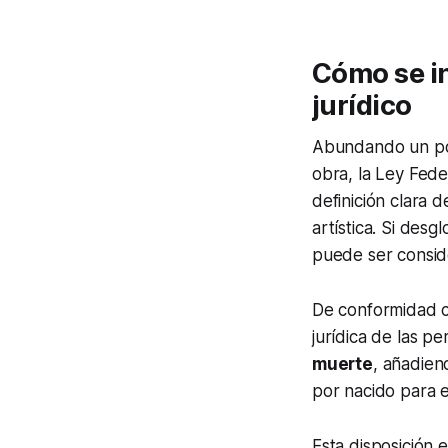
Cómo se in
jurídico
Abundando un poc
obra, la Ley Fede
definición clara d
artística. Si des
puede ser consid
De conformidad co
jurídica de las p
muerte
, añadie
por nacido para e
Esta disposición 