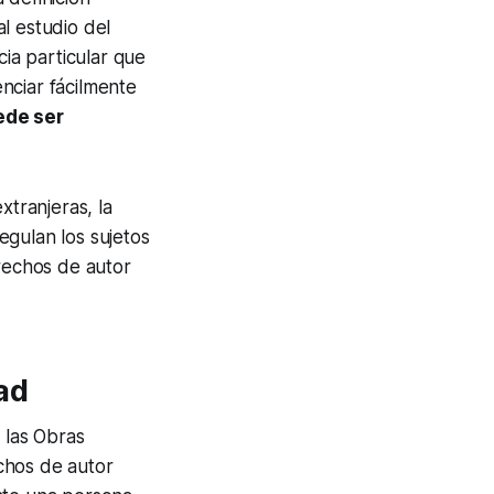
l estudio del
a particular que
nciar fácilmente
ede ser
xtranjeras, la
regulan los sujetos
erechos de autor
ad
 las Obras
echos de autor