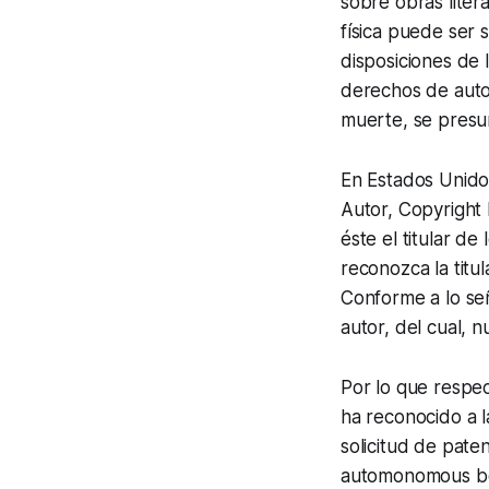
sobre obras litera
física puede ser 
disposiciones de l
derechos de autor
muerte, se presum
En Estados Unidos
Autor,
Copyright
éste el titular de
reconozca la titu
Conforme a lo señ
autor, del cual, 
Por lo que respect
ha reconocido a l
solicitud de pate
automonomous boo