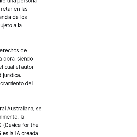
mente una persona
retar en las
encia de los
ujeto a la
 Derechos de
a obra, siendo
l cual el autor
jurídica.
ucramiento del
ral Australiana, se
almente, la
S (
Device for the
 es la IA creada