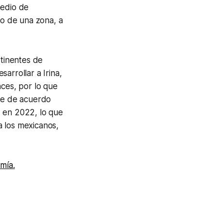
medio de
so de una zona, a
tinentes de
arrollar a Irina,
nces, por lo que
ue de acuerdo
% en 2022, lo que
a los mexicanos,
mía.