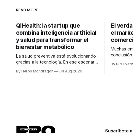
READ MORE
QiHealth: la startup que
El verd
combina inteligencia artificial
el marke
y salud para transformar el
comerci
bienestar metabólico
Muchas emp
conclusió
La salud preventiva está evolucionando
digitales n
gracias a la tecnología. En ese escenario
By PRO Net
marketing 
surge QiHealth, una startup que
By Helios Mondragon
04 Aug 2026
para Marce
desarrolla un ecosistema digital capaz
INTERIUS, 
de integrar dispositivos inteligentes,
otro lugar. Durante una entrevista para el
inteligencia artificial y monitoreo en
podcast SE
tiempo real para ayudar a las personas a
marketing d
tomar mejores decisiones sobre su
salud metabólica. Su propuesta busca
responder
Suscríbete a