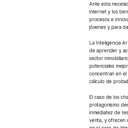
Ante esta necesi
internet y los be
procesos e innova
jóvenes y para da
La Inteligencia A
de aprender y act
sector inmobiliar
potenciales mejor
concentran en el 
cálculo de probab
El caso de los ch
protagonismo den
inmediatez de re
venta, y ofrecen 
en el caso de
Irin