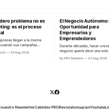
adero problema no es
El Negocio Autónomo
ting: es el proceso
Oportunidad para
al
Empresarios y
Emprendedores
resas llegan a la misma
n cuando sus campañas
Durante décadas, hacer crece
o generan ventas: "el
negocio quería decir una sola
work
03 Aug 2026
no funciona". Sin embargo,
contratar. Un diseñador para l
By PRO Network
03 Aug 2026
lo Gutiérrez, CEO de
anuncios, un especialista en 
el problema suele estar en
para las campañas, un copywr
los textos, alguien que supier
R PRO, el especialista en
publicidad digital para encontr
igital explicó que
prospectos, un vendedor par
llamadas y mensajes, y —co
una persona
 nuestro Newsletter
Cabildeo PRO
Revista
Instagram
Youtube
Li