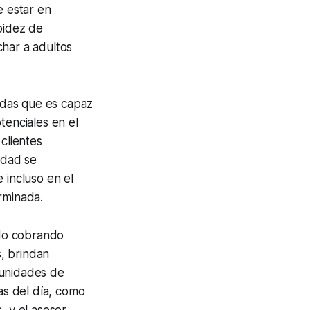
 estar en
pidez de
char a adultos
madas que es capaz
tenciales en el
clientes
idad se
 incluso en el
rminada.
ido cobrando
, brindan
unidades de
as del día, como
, y el asesor