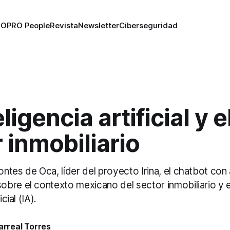
RO
PRO People
Revista
Newsletter
Ciberseguridad
ligencia artificial y e
 inmobiliario
tes de Oca, líder del proyecto Irina, el chatbot con 
bre el contexto mexicano del sector inmobiliario y el
cial (IA).
larreal Torres