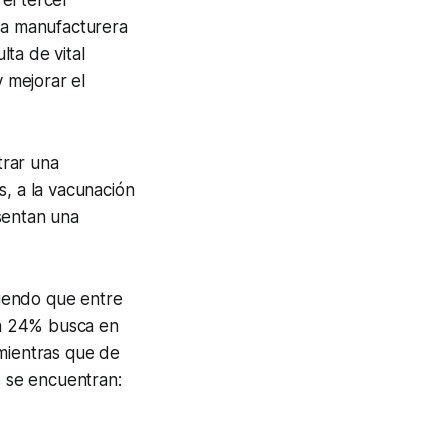
ria manufacturera
lta de vital
y mejorar el
trar una
s, a la vacunación
sentan una
iendo que entre
un 24% busca en
 mientras que de
 se encuentran: