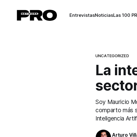
Entrevistas
Noticias
Las 100 P
UNCATEGORIZED
La inte
sector
Soy Mauricio Mon
comparto más so
Inteligencia Artifi
Arturo Vil