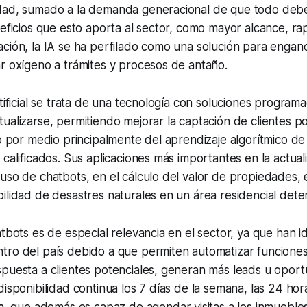
dad, sumado a la demanda generacional de que todo debe
neficios que esto aporta al sector, como mayor alcance, ra
ción, la IA se ha perfilado como una solución para engan
r oxígeno a trámites y procesos de antaño.
rtificial se trata de una tecnología con soluciones progra
ualizarse, permitiendo mejorar la captación de clientes po
io por medio principalmente del aprendizaje algorítmico de 
 calificados. Sus aplicaciones más importantes en la actual
uso de chatbots, en el cálculo del valor de propiedades, e
ilidad de desastres naturales en un área residencial dete
atbots es de especial relevancia en el sector, ya que han 
tro del país debido a que permiten automatizar funciones
spuesta a clientes potenciales, generan más
leads
u oport
disponibilidad continua los 7 días de la semana, las 24 hor
a
, que además es capaz de agendar visitas a los inmuebles