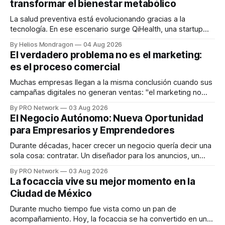
transformar el bienestar metabólico
La salud preventiva está evolucionando gracias a la
tecnología. En ese escenario surge QiHealth, una startup
que desarrolla un ecosistema digital capaz de integrar
By Helios Mondragon
04 Aug 2026
dispositivos inteligentes, inteligencia artificial y monitoreo
El verdadero problema no es el marketing:
en tiempo real para ayudar a las personas a tomar mejores
es el proceso comercial
decisiones sobre su salud metabólica. Su propuesta busca
responder
Muchas empresas llegan a la misma conclusión cuando sus
campañas digitales no generan ventas: "el marketing no
funciona". Sin embargo, para Marcelo Gutiérrez, CEO de
By PRO Network
03 Aug 2026
INTERIUS, el problema suele estar en otro lugar. Durante
El Negocio Autónomo: Nueva Oportunidad
una entrevista para el podcast SER PRO, el especialista en
para Empresarios y Emprendedores
marketing digital explicó que
Durante décadas, hacer crecer un negocio quería decir una
sola cosa: contratar. Un diseñador para los anuncios, un
especialista en marketing para las campañas, un copywriter
By PRO Network
03 Aug 2026
para los textos, alguien que supiera de publicidad digital
La focaccia vive su mejor momento en la
para encontrar prospectos, un vendedor para atender
Ciudad de México
llamadas y mensajes, y —con suerte— una persona
Durante mucho tiempo fue vista como un pan de
acompañamiento. Hoy, la focaccia se ha convertido en uno