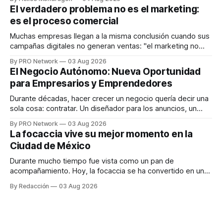
dispositivos inteligentes, inteligencia artificial y monitoreo
El verdadero problema no es el marketing:
en tiempo real para ayudar a las personas a tomar mejores
es el proceso comercial
decisiones sobre su salud metabólica. Su propuesta busca
responder
Muchas empresas llegan a la misma conclusión cuando sus
campañas digitales no generan ventas: "el marketing no
funciona". Sin embargo, para Marcelo Gutiérrez, CEO de
By PRO Network
03 Aug 2026
INTERIUS, el problema suele estar en otro lugar. Durante
El Negocio Autónomo: Nueva Oportunidad
una entrevista para el podcast SER PRO, el especialista en
para Empresarios y Emprendedores
marketing digital explicó que
Durante décadas, hacer crecer un negocio quería decir una
sola cosa: contratar. Un diseñador para los anuncios, un
especialista en marketing para las campañas, un copywriter
By PRO Network
03 Aug 2026
para los textos, alguien que supiera de publicidad digital
La focaccia vive su mejor momento en la
para encontrar prospectos, un vendedor para atender
Ciudad de México
llamadas y mensajes, y —con suerte— una persona
Durante mucho tiempo fue vista como un pan de
acompañamiento. Hoy, la focaccia se ha convertido en uno
de los platillos favoritos de quienes buscan cocina
By Redacción
03 Aug 2026
artesanal, ingredientes de calidad y experiencias que
invitan a compartir alrededor de la mesa. Durante mucho
tiempo, hablar de cocina italiana era siempre de