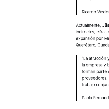
Ricardo Weder
Actualmente,
Jü
indirectos, cifra
expansión por Mé
Querétaro, Guadala
“La atracción 
la empresa y b
forman parte d
proveedores, 
trabajo conjun
Paola Fernánd