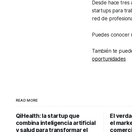
Desde hace tres 
startups
para trab
red de profesiona
Puedes conocer 
También te puede
oportunidades
READ MORE
QiHealth: la startup que
El verd
combina inteligencia artificial
el marke
y salud para transformar el
comerci