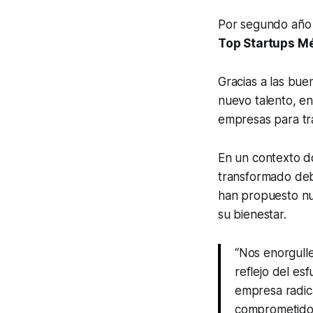
Por segundo año
Top Startups M
Gracias a las buen
nuevo talento, ent
empresas para tra
En un contexto do
transformado debi
han propuesto nu
su bienestar.
“Nos enorgull
reflejo del es
empresa radic
comprometidos