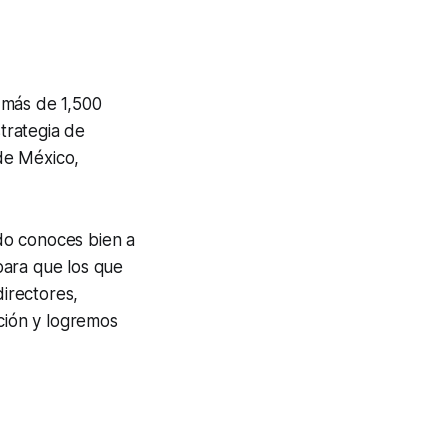
 más de 1,500
strategia de
de México,
ndo conoces bien a
para que los que
irectores,
ción y logremos