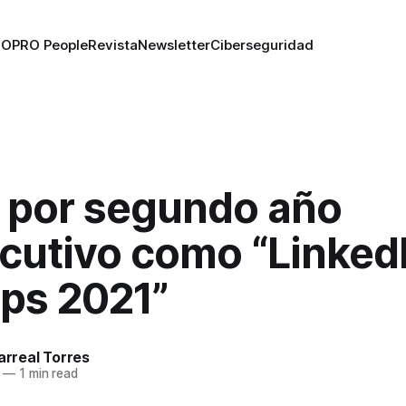
RO
PRO People
Revista
Newsletter
Ciberseguridad
, por segundo año
cutivo como “Linked
ups 2021”
larreal Torres
—
1 min read